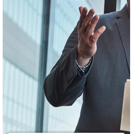
הוצאה לפועל
פלילי
משפט מסחרי
משפט אזרחי
רשלנות רפואית
פשיטת רגל
גישור ובוררות
צה"ל-משרד הביטחון