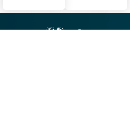
אנחנו ברשת
מפת
לינקים
תחומים מובילים
יצירת קשר
זקוקים לעזרה
אתר
חשובים
דיני נזיקין
בבחירת עו"ד?
מעוניינים שנציג
אינדקס
הצהרת
דיני משפחה
מטעמנו יעזור לכם?
עורכי דין
נגישות
דיני עבודה
השאירו פרטים
ערוץ
תנאי
עכשיו:
וידאו
שימוש
פלילי
משפטי
קניין רוחני
כתבות
ומאמרים