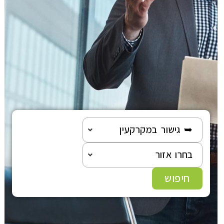
הוצאה לפועל
פלילי
משפט מסחרי
משפט אזרחי
רשלנות רפואית
➥ גישור במקרקעין
בחרו אזור
פשיטת רגל
חיפוש
גישור ובוררות
צה"ל-משרד הביטחון