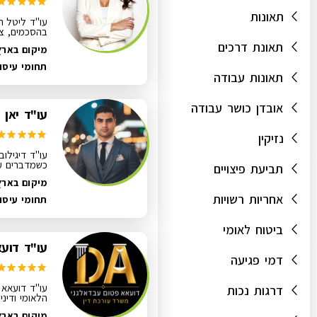
תאונות
עו"ד ליטל ר
בהסכמים, צוו
תאונת דרכים
מיקום בארץ
תחומי עיסו
תאונות עבודה
אובדן כושר עבודה
עו"ד יאן ד
נזיקין
עו"ד דיגילוב
כשמדברים על
תביעת פיצויים
מיקום בארץ
אחריות רשויות
תחומי עיסו
ביטוח לאומי
עו"ד דוע
דמי פגיעה
עו"ד דועאא פ
דרגות נכות
הלאומי ודיני
מיקום בארץ