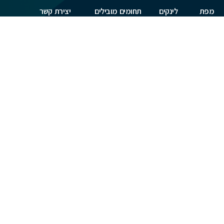
מפת
לינקים
תחומים מובילים
יצירת קשר
זקוקים לעזרה
אתר
חשובים
דיני נזיקין
בבחירת עו"ד?
מעוניינים שנציג
אינדקס
הצהרת
דיני משפחה
מטעמנו יעזור לכם?
עורכי דין
נגישות
דיני עבודה
השאירו פרטים
ערוץ
תנאי
עכשיו:
וידאו
שימוש
פלילי
משפטי
קניין רוחני
כתבות
ומאמרים
פרסמו
אצלנו
צור קשר
שליחה
חוות
דעת
עורכי
דין -
Reviews-
IL