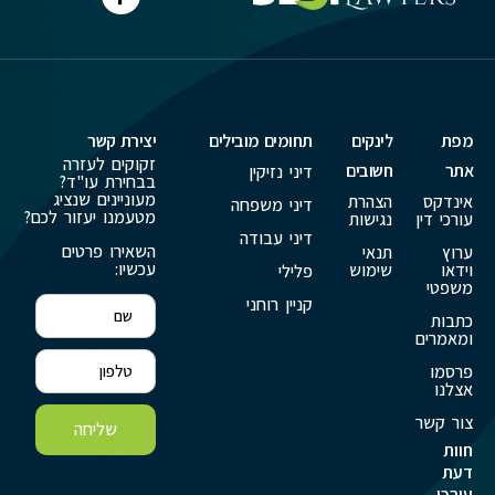
מפת
לינקים
תחומים מובילים
יצירת קשר
זקוקים לעזרה
אתר
חשובים
דיני נזיקין
בבחירת עו"ד?
מעוניינים שנציג
אינדקס
הצהרת
דיני משפחה
מטעמנו יעזור לכם?
עורכי דין
נגישות
דיני עבודה
השאירו פרטים
ערוץ
תנאי
עכשיו:
וידאו
שימוש
פלילי
משפטי
קניין רוחני
כתבות
ומאמרים
פרסמו
אצלנו
צור קשר
שליחה
חוות
דעת
עורכי