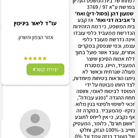
לפתחו של בית המשפט העליון
בפרשת ע"א 97 / 3769
שמעון דהן (פסול-דין) ואח'
נ' אביבה דני ואח'
. אז קבע
עו"ד ליאור בינימין
בית המשפט, כי רמת הזהירות
הנדרשת ממעביד כלפי עובדו
אזור הצפון והשרון.
אינה נדרשת מעובד כלפי
עצמו, וכפי שנפסק במקרים
אחרים, עובד אשר פועל בתוך
דלת אמות הסיכון שיוצר
המעביד, היינו, במסגרת
יצירת קשר
פעולה שגרתית וכאשר לא
ניתנו הוראות בטיחות מיוחדות,
לצד היותו מבוטח על ידי
המוסד לביטוח לאומי, וחוסה
תחת ההגדה "נפגע עבודה",
זכאי לשיפוי ולפיצוי בגין מלוא
נזקיו- מהמעביד. במקרה זה
אף נקבע, כי אין לייחס לתובע
"אשם תורם", כלומר, המעסיק
חוייב ב-100% הנזק, וחלקו
של העובד בנזק עמד על 0%.