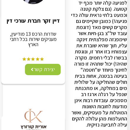
לפגיעה קלה יותר מכף יד
קטועה. (גם צלקת קטנה
וכמעט בלתי נראית עולה כדי
דיין זקר חברת עורכי דין
פגיעה!) כמובן שקיימים גם
מקרים קשים מאד (דוגמת
עובד של"צ בגן-חיות אשר
שדרות הרכס 13 מודיעין,
מעניקים שירות בכל רחבי
שימפנזה מפלצתית זינקה
הארץ
עליו, תוך שהיא שוברת את
עצמותיו בזו אחר זו, ונוגסת
בבשרו לבלי רחמים. מקרה
שהיה!) יכול שתהיה זו מורה
יצירת קשר
לחינוך מיוחד ש"חטפה"
בעיטה בבטנה, אחות בבית
חולים שהחליקה על שלולית
מים במחלקה, או מתכנתת
שנפל על רגלה ארגז רב
מסמכים. עובדות רבות אינן
מודעות לחובות השונות
המוטלות על מעסיקים, ואשר
התעלמות מהן עלולה להקים
עילה לתביעה נזיקית.