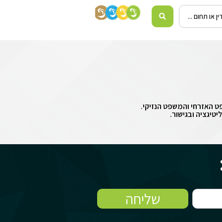
פט האזרחי והמשפט הנזיקי.
יטיגציה ובגישור.
שליחה