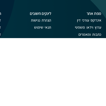
מפת אתר
לינקים חשובים
ת
אינדקס עורכי דין
הצהרת נגישות
ד
ערוץ וידאו משפטי
תנאי שימוש
ד
כתבות ומאמרים
ד
פרסמו אצלנו
פ
צור קשר
ק
חוות דעת עורכי דין - Reviews-
IL
© 2011 - 2025 כל הזכויות שמורות ל best-lawyers.co.il