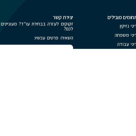
חומים מובילים
יצירת קשר
זקוקים לעזרה בבחירת עו"ד? מעוניינים 
יני נזיקין
לכם?
יני משפחה
השאירו פרטים עכשיו:
יני עבודה
לילי
ניין רוחני
שליחה
Aramapp - בניית אתרים, עיצוב, פרסום