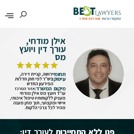
אילן מודחי,
עורך דין ויועץ
מס
תחומי
ירושה, קניית דירה,
עיסוק:
פש"ר לפי חוק חדלות
הפירעון החדש
מיקום המשרד:
אזור המרכז
עו"ד ויועץ מס אילן מודחי
מעניק ללקוחותיו טיפול איכותי,
אישי ומקצועי, תוך מתן מענה
מהיר לכל צרכי הלקוח.
פנו ללא התחייבות
לעורך דין: