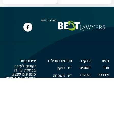
אנחנו ברשת
מפת
לינקים
תחומים מובילים
יצירת קשר
זקוקים לעזרה
אתר
חשובים
דיני נזיקין
בבחירת עו"ד?
מעוניינים שנציג
אינדקס
הצהרת
דיני משפחה
מטעמנו יעזור לכם?
עורכי דין
נגישות
דיני עבודה
השאירו פרטים
ערוץ
תנאי
עכשיו:
וידאו
שימוש
פלילי
משפטי
קניין רוחני
כתבות
ומאמרים
פרסמו