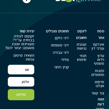
מפת
לינקים
תחומים מובילים
יצירת קשר
זקוקים לעזרה
אתר
חשובים
דיני נזיקין
בבחירת עו"ד?
מעוניינים שנציג
אינדקס
הצהרת
דיני משפחה
מטעמנו יעזור לכם?
עורכי דין
נגישות
דיני עבודה
השאירו פרטים
ערוץ
תנאי
עכשיו:
וידאו
שימוש
פלילי
משפטי
קניין רוחני
כתבות
ומאמרים
פרסמו
אצלנו
צור קשר
שליחה
חוות
דעת
עורכי