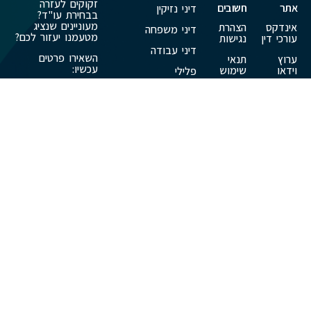
זקוקים לעזרה
אתר
חשובים
דיני נזיקין
בבחירת עו"ד?
מעוניינים שנציג
אינדקס
הצהרת
דיני משפחה
מטעמנו יעזור לכם?
עורכי דין
נגישות
דיני עבודה
השאירו פרטים
ערוץ
תנאי
עכשיו:
וידאו
שימוש
פלילי
משפטי
קניין רוחני
כתבות
ומאמרים
פרסמו
אצלנו
צור קשר
שליחה
חוות
דעת
עורכי
דין -
Reviews-
IL