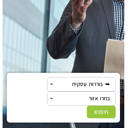
הוצאה לפועל
פלילי
משפט מסחרי
משפט אזרחי
רשלנות רפואית
➥ בוררות עסקית
פשיטת רגל
בחרו אזור
גישור ובוררות
חיפוש
צה"ל-משרד הביטחון