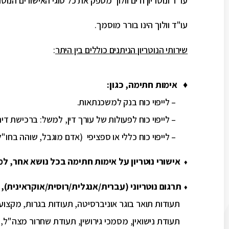
עו"ד ונוטריון ודים וולוך מספק את כל סוגי האישורים הנוט
עו"ד וולוך הינו בורר מוסמך.
שירותי הנוטריון הניתנים כוללים בין היתר
:
♦
אימות חתימה, כגון:
– לייפוי כוח בנק למשכנתאות.
– לייפוי כוח לפעולות של עורך דין, למשל: ברכישת ד
– לייפוי כוח כללי או ספציפי (אדם מוגבל, שוהה בחו"ל)
אישורי נוטריון על אימות חתימה בכל נושא אחר, ל
♦
תרגום נוטריוני (עברית/אנגלית/רוסית/אוקראינית), כ
♦
תעודות תואר בוגר אוניברסיטה, תעודות בגרות, מקצוע
תעודת נישואין, מסמכי גירושין, תעודת שחרור מצה"ל, 