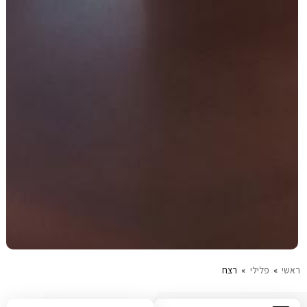
ראשי
»
פלילי
»
רצח