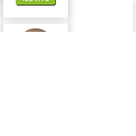
עו"ד רפאל פריג'
מיקום בארץ: אזור ירושלים
והסביבה
תחומי עיסוק:
רצח