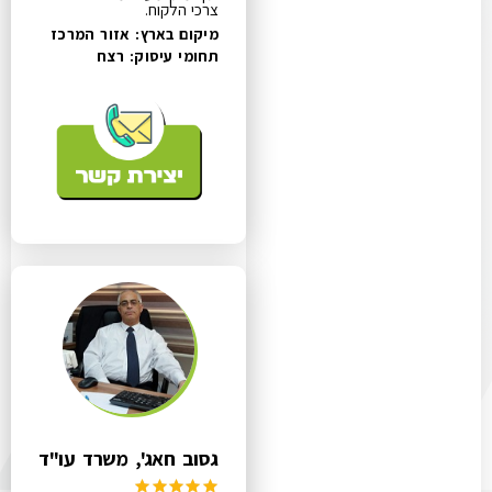
צרכי הלקוח.
מיקום בארץ: אזור המרכז
תחומי עיסוק:
רצח
גסוב חאג', משרד עו"ד