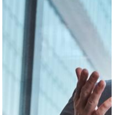
הוצאה לפועל
פלילי
משפט מסחרי
משפט אזרחי
רשלנות רפואית
פשיטת רגל
גישור ובוררות
צה"ל-משרד הביטחון