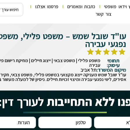
 וידאו משפטי
כתבות ומאמרים
פרסמו אצלנו
צור קשר
עו"ד שובל שמש – משפט פלילי, משפט צ
נפגעי עבירה
תחומי
משפט פלילי | משפט צבאי | ייצוג חיילים | מחיקת רישום פליל
עיסוק:
עבירה
מיקום המשרד:
תל אביב
עו"ד שובל שמש מעניקה ייצוג מקצועי במשפט פלילי, משפט צבאי, חקירו
אסירים, ליווי נפגעי עבירה ומיצוי זכויות חיילים. ניסיון של למעלה מעשו
נו ללא התחייבות
לעורך דין: