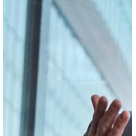
הוצאה לפועל
פלילי
משפט מסחרי
משפט אזרחי
רשלנות רפואית
פשיטת רגל
גישור ובוררות
צה"ל-משרד הביטחון