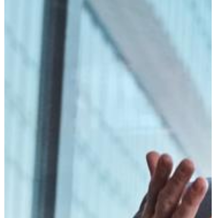
הוצאה לפועל
פלילי
משפט מסחרי
משפט אזרחי
רשלנות רפואית
פשיטת רגל
גישור ובוררות
צה"ל-משרד הביטחון