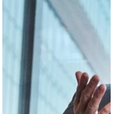
הוצאה לפועל
פלילי
משפט מסחרי
משפט אזרחי
רשלנות רפואית
פשיטת רגל
גישור ובוררות
צה"ל-משרד הביטחון