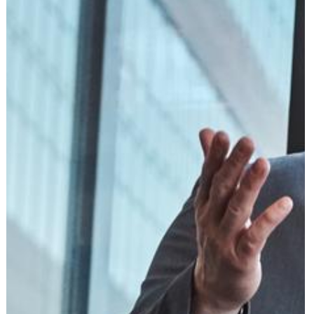
הוצאה לפועל
פלילי
משפט מסחרי
משפט אזרחי
רשלנות רפואית
פשיטת רגל
גישור ובוררות
צה"ל-משרד הביטחון