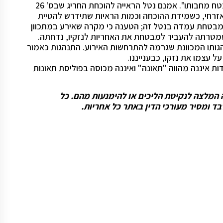
מקרה הביטוח בידי המבוטח או בידי המוטב במתכוון, פטור המבטח מחבותו". אמנם נטל הראייה להוכחת החריג שבס' 26
רחי, כשמידת ההוכחה וכמות הראיות שתידרש להטיית
המבטחת עמדה בנטל זה; הטענה כי מקרה שאירע במתכוון
לית שמטרתה להעביר למבטחת את האחריות לנזקיו, נדחתה.
ב התנהגותו המכוונת שגרמה להתרחשות האירוע. התנהגות כאמור
ל עצמו את נזקו, כבענייננו.
ת איננה מהווה "תאונה" ואיננה מכוסה בפוליסת תאונות
וה המלצה לנקיטת הליכים או להימנעות מהם. כל
ד ומסיר מעורכי הדין באתר כל אחריות.