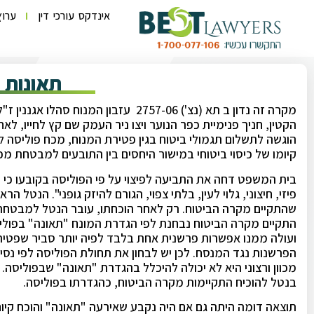
אינדקס עורכי דין
ערוץ
תאונות 
מקרה זה נדון ב תא (נצ') 2757-06 עזבון המנוח סהלו אגננין ז"ל נ' איי.אי.ג"י ביטוח זהב בע"מ.
הקטין, חניך פנימיית כפר הנוער ויצו ניר העמק שם קץ לחייו, ל
הוגשה לתשלום תגמולי ביטוח בגין פטירת המנוח, מכח פוליסה לב
קיומו של כיסוי ביטוחי במישור היחסים בין התובעים למבטחת מכ
בית המשפט דחה את התביעה לפיצוי על פי הפוליסה בקובעו כי 
פיזי, חיצוני, גלוי לעין, בלתי צפוי, הגורם להיזק גופני". הנטל 
שהתקיים מקרה הביטוח. רק לאחר הוכחתו, עובר הנטל למבטחת 
התקיים מקרה הביטוח נבחנת לפי הגדרת המונח "תאונה" בפוליסה,
ועולה ממנו אפשרות פרשנית אחת בלבד לפיה יותר סביר שפטירת
הפרשנות נגד המנסח. לכן יש לבחון את תחולת הפוליסה לפי נ
מכוון ורצוני היא לא יכולה להיכלל בהגדרת "תאונה" שבפוליסה
בנטל להוכיח התקיימות מקרה הביטוח, כהגדרתו בפוליסה.