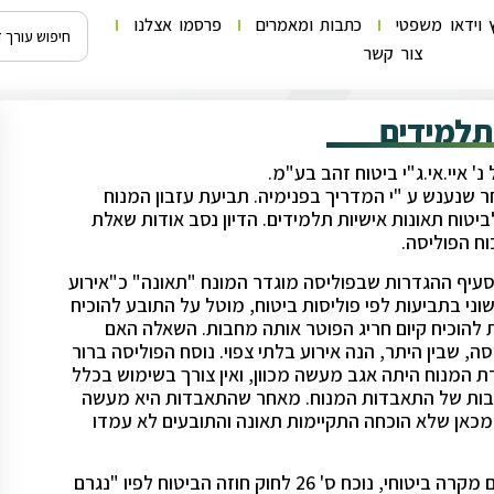
 וידאו משפטי
כתבות ומאמרים
פרסמו אצלנו
צור קשר
תלמידים
אחר שנענש ע "י המדריך בפנימיה. תביעת עזבון המנוח
יטוח תאונות אישיות תלמידים. הדיון נסב אודות שאלת
וח הפוליסה.
סעיף ההגדרות שבפוליסה מוגדר המונח "תאונה" כ"אירוע
הראשוני בתביעות לפי פוליסות ביטוח, מוטל על התובע להוכיח
להוכיח קיום חריג הפוטר אותה מחבות. השאלה האם
 שבין היתר, הנה אירוע בלתי צפוי. נוסח הפוליסה ברור
 המנוח היתה אגב מעשה מכוון, ואין צורך בשימוש בכלל
סיבות של התאבדות המנוח. מאחר שהתאבדות היא מעשה
. מכאן שלא הוכחה התקיימות תאונה והתובעים לא עמדו
תוצאה דומה היתה גם אם היה נקבע שאירעה "תאונה" והוכח קיום מקרה ביטוחי, נוכח ס' 26 לחוק חוזה הביטוח לפיו "נגרם