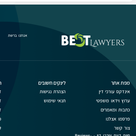
אנחנו ברשת
מפת אתר
לינקים חשובים
ת
אינדקס עורכי דין
הצהרת נגישות
ד
ערוץ וידאו משפטי
תנאי שימוש
ד
כתבות ומאמרים
ד
פרסמו אצלנו
פ
צור קשר
ק
חוות דעת עורכי דין - Reviews-