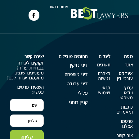
אנחנו ברשת
מפת
לינקים
תחומים מובילים
יצירת קשר
זקוקים לעזרה
אתר
חשובים
דיני נזיקין
בבחירת עו"ד?
מעוניינים שנציג
אינדקס
הצהרת
דיני משפחה
מטעמנו יעזור לכם?
עורכי דין
נגישות
דיני עבודה
השאירו פרטים
ערוץ
תנאי
עכשיו:
וידאו
שימוש
פלילי
משפטי
קניין רוחני
כתבות
ומאמרים
פרסמו
אצלנו
צור קשר
שליחה