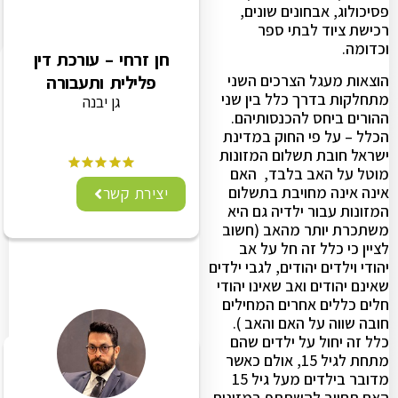
פסיכולוג, אבחונים שונים,
רכישת ציוד לבתי ספר
וכדומה.
חן זרחי – עורכת דין
הוצאות מעגל הצרכים השני
פלילית ותעבורה
מתחלקות בדרך כלל בין שני
גן יבנה
ההורים ביחס להכנסותיהם.
הכלל – על פי החוק במדינת
ישראל חובת תשלום המזונות
מוטל על האב בלבד, האם
אינה אינה מחויבת בתשלום
יצירת קשר
המזונות עבור ילדיה גם היא
משתכרת יותר מהאב (חשוב
לציין כי כלל זה חל על אב
יהודי וילדים יהודים, לגבי ילדים
שאינם יהודים ואב שאינו יהודי
חלים כללים אחרים המחילים
חובה שווה על האם והאב ).
כלל זה יחול על ילדים שהם
מתחת לגיל 15, אולם כאשר
מדובר בילדים מעל גיל 15
האם תחויב להשתתף במזונות