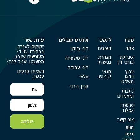
מפת
לינקים
תחומים מובילים
יצירת קשר
זקוקים לעזרה
אתר
חשובים
דיני נזיקין
בבחירת עו"ד?
מעוניינים שנציג
אינדקס
הצהרת
דיני משפחה
מטעמנו יעזור לכם?
עורכי דין
נגישות
דיני עבודה
השאירו פרטים
ערוץ
תנאי
עכשיו:
וידאו
שימוש
פלילי
משפטי
קניין רוחני
כתבות
ומאמרים
פרסמו
אצלנו
צור קשר
שליחה
חוות
דעת
עורכי