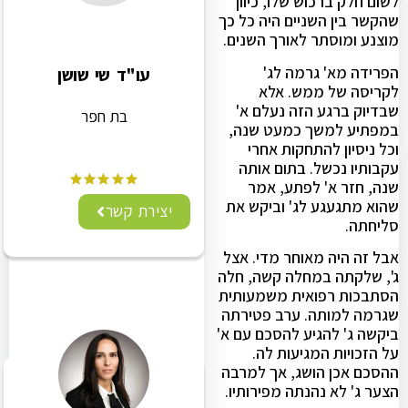
לשום חלק ברכוש שלו, כיוון
שהקשר בין השניים היה כל כך
מוצנע ומוסתר לאורך השנים.
הפרידה מא' גרמה לג'
עו"ד שי שושן
לקריסה של ממש. אלא
שבדיוק ברגע הזה נעלם א'
בת חפר
במפתיע למשך כמעט שנה,
וכל ניסיון להתחקות אחרי
עקבותיו נכשל. בתום אותה
שנה, חזר א' לפתע, אמר
שהוא מתגעגע לג' וביקש את
יצירת קשר
סליחתה.
אבל זה היה מאוחר מדי. אצל
ג', שלקתה במחלה קשה, חלה
הסתבכות רפואית משמעותית
שגרמה למותה. ערב פטירתה
ביקשה ג' להגיע להסכם עם א'
על הזכויות המגיעות לה.
ההסכם אכן הושג, אך למרבה
הצער ג' לא נהנתה מפירותיו.