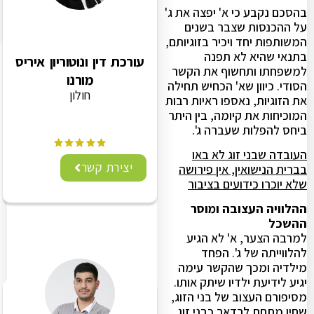
בהסכם נקבע כי א' יפצה את ג'
על ההכנסות שצבר בשנים
המשותפות יחד ויכיר בזוגיותם,
בתנאי שהיא לא תפנה
עורכת דין ונוטוריון איריס
למשפחתו ותחשוף את הקשר
מורנו
הסודי. כיוון שא' הכחיש תחילה
חולון
את הזוגיות, נאספו ראיות רבות
המוכיחות את קיומה, בין היתר
ביחס להפלות שעברה ג'.
העובדה שבני זוג לא באו
יצירת קשר
בברית הנישואין, אין פירושה
שלא יוכרו כידועים בציבור
ההלוויה העצובה ומוסר
ההשכל
למרבה הצער, א' לא הגיע
להלווייתה של ג'. הפחד
מילדיה ומכך שהקשר עימה
יגיע לידיעת ילדיו שיתק אותו.
מסיפורם העצוב של בני הזוג,
שחיו מתחת לרדאר כבני זוג