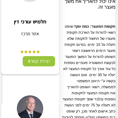
אינו יכול להאריך את משך
.
מעצר זה
חלמיש עורכי דין
?
תקופת המעצר: כמה זמן
שופט
רשאי להורות על הארכת תקופת
אזור מרכז
מעצרו של החשוד לתקופה שלא
תעלה על 15 ימים. בסיום תקופת
מעצר הימים הראשונה רשאי
השופט להורות על המשך המעצר
יצירת קשר
לבקשת המשטרה פעמיים נוספות
כל עוד אורך כל תקופת המעצר לא
יעלה על 30 ימים. ואם הוגשה
בקשה ע"י היועץ המשפטי
לממשלה, רשאי השופט להאריך
את תקופת המעצר לתקופות
נוספות ובלבד שסך תקופת המעצר
לא תעלה על 75 ימים לפני הגשת
כתב אישום.לאחר מכן, רק שופט
בית המשפט העליון מוסמך להורות