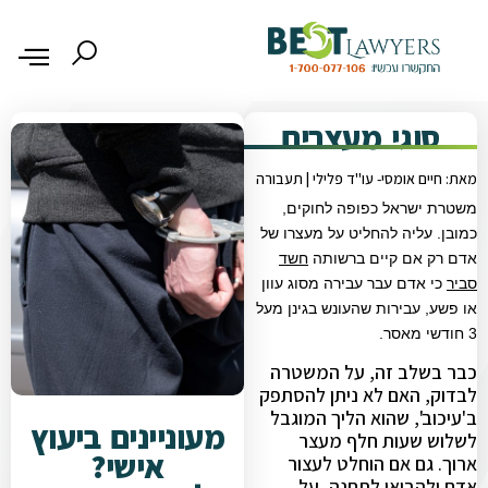
סוגי מעצרים
מאת: חיים אומסי- עו"ד פלילי | תעבורה
משטרת ישראל כפופה לחוקים,
כמובן. עליה להחליט על מעצרו של
אדם רק אם קיים ברשותה
חשד
סביר
כי אדם עבר עבירה מסוג עוון
או פשע, עבירות שהעונש בגינן מעל
3 חודשי מאסר.
כבר בשלב זה, על המשטרה
לבדוק, האם לא ניתן להסתפק
ב'עיכוב', שהוא הליך המוגבל
מעוניינים ביעוץ
לשלוש שעות חלף מעצר
אישי?
ארוך. גם אם הוחלט לעצור
אדם ולהביאו לתחנה, על