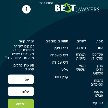
אנחנו ברשת
מפת
לינקים
תחומים מובילים
יצירת קשר
זקוקים לעזרה
אתר
חשובים
דיני נזיקין
בבחירת עו"ד?
מעוניינים שנציג
אינדקס
הצהרת
דיני משפחה
מטעמנו יעזור לכם?
עורכי דין
נגישות
דיני עבודה
השאירו פרטים
ערוץ
תנאי
עכשיו:
וידאו
שימוש
פלילי
משפטי
קניין רוחני
כתבות
ומאמרים
פרסמו
אצלנו
צור קשר
שליחה