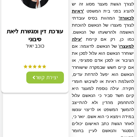
לצורך הגשת מעצר מסוג זה יש
להציג בפני בית המשפט
'ראיות
לכאורה'
המהוות בסיס עובדתי
לצורך מעצרו של הנאשם
להוכחת
עורכת דין ומגשרת ליאת
האשמה ולהרשעתו של הנאשם
.
סיבוני
כמו כן, רק אם קיימת
'עילה
כוכב יאיר
למעצרו
' של הנאשם. לדוגמה: אם
ישוחרר הנאשם הוא עלול לסכן את
הציבור או לסכן אדם ספציפי, או
אם קיים חשש שבמקרה שישוחרר
הנאשם הוא יפעל להדחת עדים,
יצירת קשר
להעלמת ראיות או לשיבוש חומרי
חקירה. עילה נוספת למעצר היא
קיום חשד סביר כי הנאשם עלול
להתחמק מהדין ולא להתייצב
להמשך המשפט או לריצוי עונשו
במידה וימצא כי הוא אשם. יואר כי,
לאחר הגשת כתב האישום יכולים
הסנגור והנאשם לעיין בחומר