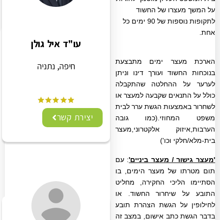
על המשך מעצרו של החשוד
לתקופות נוספות של 90 ימים כל
אחת.
עו"ד איל גולן
הארכת מעצר ימים מתבצעת
חיפה, נתניה
בנוכחות החשוד ועורך דינו וניתן
לערער על ההחלטה שהתקבלה
כולל על התנאים שקבעה למעצר או
לשחרור באמצעות הגשת ערר לבית
יצירת קשר
משפט המחוזי
.(כמו גובה
הערבות,איזוק אלקטרוני,מעצר
בית-מלא/חלקי וכו')
'מעצר גישור / מעצר ביניים'
: עם
תום מטרתו של מעצר הימים, בו
הסתיימו הליכי החקירה, מחליט
התובע על שיחרור החשוד. או
לחילופין על הגשת הצהרת תובע
בדבר הגשת כתב אישום, במצב זה