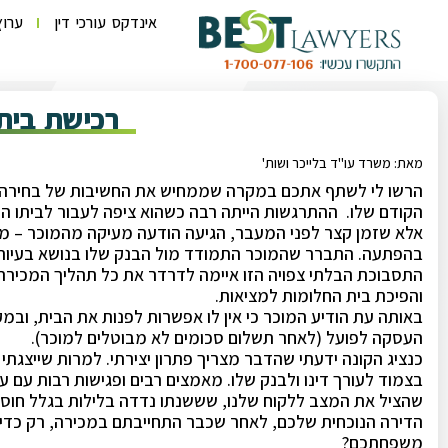
אינדקס עורכי דין
ערוץ
רכישת בי
מאת: משרד עו"ד בלייכר ושות'
הרשו לי לשתף אתכם במקרה שממחיש את החשיבות של בחירה נכו
הקודם שלו. ההתרגשות הייתה רבה כשהוא ציפה לעבור לביתו ה
אלא שזמן קצר לפני המעבר, הגיעה הודעה מעיקה מהמוכר – מכש
בהפתעה. התברר שהמוכר התמודד מול הבנק שלו בנושא בעיות שו
התסבוכת הבלתי צפויה הזו איימה לדרדר את כל תהליך המכירה
והפיכת בית החלומות למציאות.
באותה עת הודיע המוכר כי אין לו אפשרות לפנות את הבית, ובמ
העסקה לפועל (לאחר תשלום סכומים לא מבוטלים למוכר).
כנציג הקונה ידעתי שהדבר מצריך פתרון יצירתי. למרות שייצגת
בצמוד לעורך דינו ולבנק שלו. מאמצים רבים ופגישות רבות עם עו
שהציל את המצב ללקוח שלנו, שששנתו נדדה בלילות בגלל חוסר
הדירה הנוכחית שלכם, לאחר שכבר התחייבתם במכירה, רק כדי ש
משפחתכם?