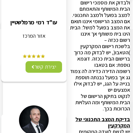
ולבדוק את מסמכי רישום
הבית המשותף והתאמתם
למצב בפועל ולמצב התכנוני.
אם המצב הרישומי איננו תואם
עו"ד רמי מרמלשטיין
את המצב בפועל למשל: הבית
הינו בית משותף אך איננו
אזור המרכז
רשום ככזה –
בלשכת רישום המקרקעין
)הטאבו(, יש לבדוק מה כרוך
ברישום הבית ככזה. דוגמא
נוספת: אם בטאבו
יצירת קשר
רשומה הדירה כדירה לה צמוד
גג אך בפועל נבנתה תוספת
בנייה על הגג, יש לבדוק אילו
אמצעים יש
לנקוט בתיקון הרישום של
הבית המשותף ומה העלויות
הכרוכות בכך.
בדיקת המצב התכנוני של
המקרקעין
יש לגשת לועדה המקומית