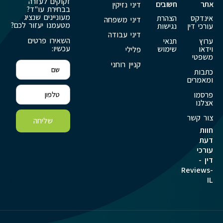
זקוקים לעזרה
אתר
חשובים
דיני נזיקין
בבחירת עו"ד?
מעוניינים שנציג
אינדקס
הצהרת
דיני משפחה
מטעמנו יעזור לכם?
עורכי דין
נגישות
דיני עבודה
השאירו פרטים
ערוץ
תנאי
עכשיו:
וידאו
שימוש
פלילי
משפטי
קניין רוחני
כתבות
ומאמרים
פרסמו
אצלנו
צור קשר
שליחה
חוות
דעת
עורכי
דין -
Reviews-
IL