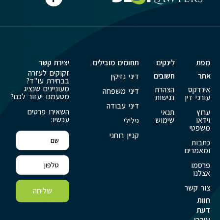
מפת
לינקים
תחומים מובילים
יצירת קשר
זקוקים לעזרה
אתר
חשובים
דיני נזיקין
בבחירת עו"ד?
מעוניינים שנציג
אינדקס
הצהרת
דיני משפחה
מטעמנו יעזור לכם?
עורכי דין
נגישות
דיני עבודה
השאירו פרטים
ערוץ
תנאי
עכשיו:
וידאו
שימוש
פלילי
משפטי
קניין רוחני
כתבות
ומאמרים
פרסמו
אצלנו
צור קשר
שליחה
חוות
דעת
עורכי