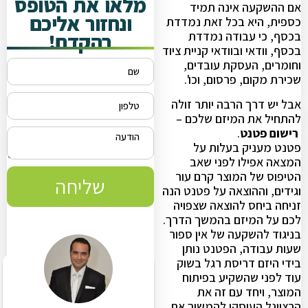
מלאו את הטופס
אם ההשקעה אינה תמיד
ונחזור אליכם
כספית, היא בכל זאת נמדדת
בהקדם!
בכסף, כי עבודה נמדדת
בכסף, וודאי ובוודאי קניית ציוד
וחומרים, העסקת עובדים,
שכירת מקום, פרסום, וכו'.
אבל יש דרך הרבה יותר זולה
להתחיל את המיזם שלכם –
רישום פטנט
.
פטנט מעניק בעלות על
המצאה אפילו לפני שאב
הטיפוס של המוצר קרם עור
שליחה
וגידים, וההוצאה על פטנט הנה
זניחה ביחס להוצאה שצפויה
לכם על המיזם בהמשך הדרך.
בניגוד להשקעה של אין ספור
שעות עבודה, הפטנט נותן
בידי היזם דריסת רגל בשוק
עוד לפני שהשקיע בפיתוח
המוצר, ויחד עם זה את
הרציונל העיסקי להמשיך את