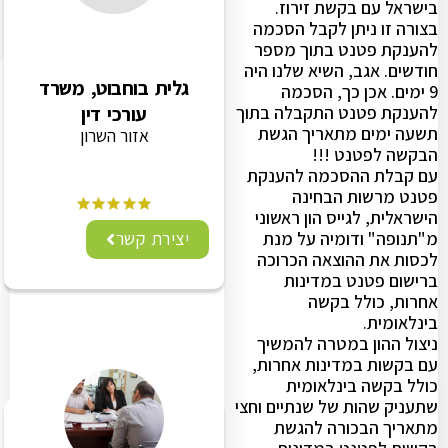
בישראל עם בקשת זירוז.
בצורה זו ניתן לקבל הסכמה
להענקת פטנט בתוך מספר
חודשים. אגב, השיא שלנו היה
גלית בוחבוט, משרד
9 ימים. אכן כך, הסכמה
להענקת פטנט התקבלה בתוך
עורכי דין
תשעה ימים מתאריך הגשת
אזור השרון
הבקשה לפטנט !!!
עם קבלת ההסכמה להענקת
פטנט מרשות הבחינה
הישראלית, לגייס הון ראשוני
מ"תנופה" ודומיה על מנת
יצירת קשר
לכסות את ההוצאה הכרוכה
ברישום פטנט במדינות
אחרות, כולל בקשה
בינלאומית.
ניצול ההון במטרה להמשיך
עם בקשות במדינות אחרות,
כולל בקשה בינלאומית
שתעניק שהות של שנתיים וחצי
מתאריך הבכורה להגשת