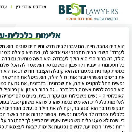
אינדקס עורכי דין
ערוץ
אלימות כלכלית-עו
הוא היה אהבת חייה, הם עברו לבית חדש וחיו חיים טובים. הוא
לעבוד" תשבי בבית תתפנקי אני אדאג לנו, ואז היא קיבלה ממנו
הילד, זה ברור הרי הוא הולך לעבודה. היא חשה מותשת ובודדה.
כל חסכונותיה יעבירו לחשבון המשכנתא. הוא אמר לה הכל שלנו. 
כספית קפדנית במסגרתה היא קיבלה הקצבה חודשית. אז הוא הת
את כרטיס האשראי וגזר אותו מול הילד, הוא ביטל את ההרשאה 
נפשית החל להקניט אותה, את שכחנית, בזבזנית, את גרועה כמ
היא הפכה להיות אשמה בכל דבר – גם בחור באוזון. אין פרופיל 
האוכלוסייה – נשים משכילות וגם עקרות בית, נשים מהפריפריה ו
לאלימות כלכלית. היא משוכנעת שהרכוש הוא משותף אבל בפועל 
תבקש תדבר הוא יפגע בה, יקח לה את הילדים. עולם הפחדים לא
כלכלית צמודה לה אלימות נפשית. אפשר לזהות אותה כאשר הכ
כי ישנם לא מעט כלים משפטיים שעשויים לסייע לך להתגבר ע
״רוח נשית״ המסייעת לנשים נפגעות אלימות לצאת לעצמאות כלכ