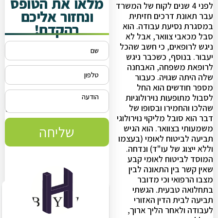
מלאו את הטופס
לפני 4 שנים לקוח של המשרד
ונחזור אליכם
עבר תאונת דרכים חזיתית
בהקדם!
במסגרת נסיעת עבודה. הוא
סבל מכאבי צוואר, אבל לא
ניגש לרופאים, כי חשב שהכל
יעבור. בנוסף, כשכבר ניגש
לרופאת משפחה, האבחנה
שלה היתה שגויה. כעבור
מספר חודשים הוא החל
לסבול מתופעות נוירולוגיות
שהלכו והחמירו ובסופו של
דבר הוא סובל מליקוי נוירולוגי
משמעותי בצוואר. הוא הגיש
שליחה
תביעה לביטוח לאומי (בעצמו
וללא ייצוג של עו"ד) ונדחה.
המוסד לביטוח לאומי קבע
שאין קשר בין התאונה לבין
מצבו הרפואי וכי מדובר
בתחלואה טבעית. הגשתי
תביעה לבית הדין האזורי
לעבודה ולאחר הליך ארוך,