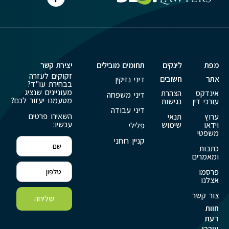
מפת
לינקים
תחומים מובילים
יצירת קשר
זקוקים לעזרה
אתר
חשובים
דיני נזיקין
בבחירת עו"ד?
מעוניינים שנציג
אינדקס
הצהרת
דיני משפחה
מטעמנו יעזור לכם?
עורכי דין
נגישות
דיני עבודה
השאירו פרטים
ערוץ
תנאי
עכשיו:
וידאו
שימוש
פלילי
משפטי
קניין רוחני
כתבות
ומאמרים
פרסמו
אצלנו
צור קשר
שליחה
חוות
דעת
עורכי