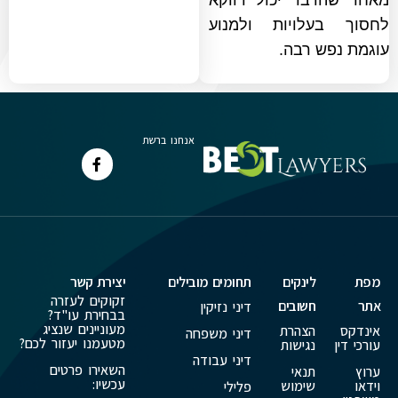
מאחר שהדבר יכול דווקא
לחסוך בעלויות ולמנוע
עוגמת נפש רבה.
אנחנו ברשת
מפת
לינקים
תחומים מובילים
יצירת קשר
זקוקים לעזרה
אתר
חשובים
דיני נזיקין
בבחירת עו"ד?
מעוניינים שנציג
אינדקס
הצהרת
דיני משפחה
מטעמנו יעזור לכם?
עורכי דין
נגישות
דיני עבודה
השאירו פרטים
ערוץ
תנאי
עכשיו:
וידאו
שימוש
פלילי