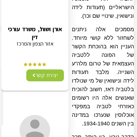
הישראליים (תעודות לידה
ונישואין, שינויי שם וכו').
אורן ושות', משרד עורכי
מסמכים אלה ניתנים
דין
לשחזור ללא קושי מיוחד.
אזור הצפון והמרכז
העניין הוא בהוכחת הקשר
של הפונה ללטביה
העצמאית של טרום מלה"ע
השנייה. מלבד תעודות
יצירת קשר
לידה ונישואין של מי שנולדו
בלטביה דאז, חשוב להוכיח
שאנשים אלה היו רשומים
כאזרחי לטביה במפקדי
אוכלוסין שנערכו במדינה
בין השנים 1934-1940.