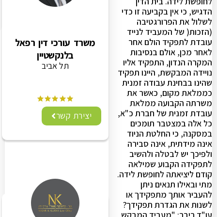
לחופשת לידה. בית הדין
הדגיש, כי אין בקביעה זו כדי
לשלול את הפרורגטיבה
(הזכות( של המעביד לנייד
משרד עורכי דין רפאל
עובדת לתפקיד הולם אחר
לאחר מכן, אולם בנסיבות
בלנקשטיין
המקרה הנדון, התפקיד אליו
תל אביב
נויידה המבקשת, היינו תפקיד
שהינו בבחינת עבודה זמנית
כממלאת מקום, כאשר את
משרתה הקבועה ממלאת
עובדת זמנית של חברת כ"א,
יצירת קשר
כל אלה במצטבר תומכים
במסקנה, כי החלטת הניוד
אינה מידתית, אינה סבירה
ולפיכך יש לבטלה ולהשיב
לתפקידה הקבוע שמילאה
קודם ליציאתה לחופשת לידה.
מתי ובאילו תנאים ניתן
להעביר אותך מתפקידך או
לשנות את הגדרת תפקידך?
עו"ד ריבר: "מעביד המבקש