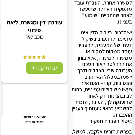
למשרה אחרת. העברת עובד
מתפקידו ראוי לה שתיעשה
לאחר שהתקיים "שימוע"
בעניינו.
עורכת דין ומגשרת ליאת
סיבוני
יש לזכור, כי בית הדין אינו
כוכב יאיר
מתיימר להתערב בשיקול
דעתו של המעביד, להעביר
עובד ממקום למקום או
ממשרה למשרה, אלא בוחן
את ההחלטה לאור הסכם
יצירת קשר
העבודה שבין הצדדים ודרך
יישמו במכלול האירועים
והנסיבות, קרי – האם אלה
נעשו משיקולים ענייניים, בתום
לב ובהגינות ורק לאחר
שהוענקה לך, העובד, הזכות
להשמיע כראוי טענותיך בעניין
ההעברה.
ביטול העברת תפקיד
בפרשת דורית אלקבץ, למשל,