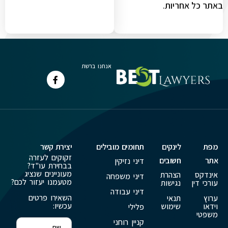
באתר כל אחריות.
אנחנו ברשת
מפת
לינקים
תחומים מובילים
יצירת קשר
זקוקים לעזרה
אתר
חשובים
דיני נזיקין
בבחירת עו"ד?
מעוניינים שנציג
אינדקס
הצהרת
דיני משפחה
מטעמנו יעזור לכם?
עורכי דין
נגישות
דיני עבודה
השאירו פרטים
ערוץ
תנאי
עכשיו:
וידאו
שימוש
פלילי
משפטי
קניין רוחני