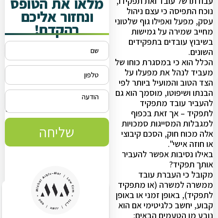
מלאו את הטופס
עבודתו של עובד ואת תפקידו,
נוכח התפיסה כי עצם ניהול
ונחזור אליכם
עסק, מפעל ואפילו גוף שלטוני
בהקדם!
מחייב שמירה על גמישות
בשיבוץ עובדים בתפקידים
השונים.
הכלל הוא כי במסגרת כוחו של
מעביד לנהל את מפעלו על
הצד הטוב והמועיל ביותר לפי
הבנתו ושיפוטו, מוסמך הוא גם
להעביר עובד מתפקיד
לתפקיד – אך זאת בכפוף
למגבלות המסייגות סמכויות
שליחה
אלה מכוח חוק, הסכם קיבוצי
או חוזה אישי".
באילו נסיבות אפשר להעביר
אותך תפקיד?
מקובל כי העברת עובד
ממשרה למשרה (או מתפקיד
לתפקיד), באופן זמני או באופן
קבוע, יחשב כלגיטימי אם הוא
נובע מן הטעמים הבאים: