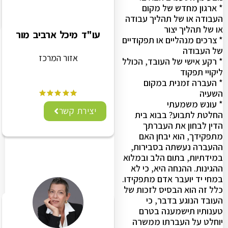
* ארגון מחדש של מקום
העבודה או של תהליך עבודה
או של תהליך יצור
עו"ד מיכל ארביב מור
* צרכים מנהליים או תפקודיים
של העבודה
אזור המרכז
* רקע אישי של העובד, הכולל
ליקויי תפקוד
* העברה זמנית במקום
השעיה
* עונש משמעתי
יצירת קשר
החלטת לתבוע? בבוא בית
הדין לבחון את העברתך
מתפקידך, הוא יבחן האם
ההעברה נעשתה בסבירות,
במידתיות, בתום הלב ובמלוא
ההגינות. ההנחה היא, כי לא
במחי יד יועבר אדם מתפקידו.
כלל זה הוא הבסיס לזכות של
העובד הנוגע בדבר, כי
טענותיו תישמענה בטרם
יוחלט על העברתו ממשרה