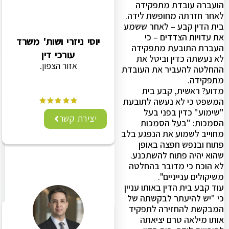
הועברה עובדת מתפקידה
לאחר חזרתה מחופשת לידה.
בית הדין קבע – לאחר ששמע
את עדויות הצדדים – כי
יוסי ניזרי ושות' משרד
העברת התובעת מתפקידה
עורכי דין
לא נעשתה כדין וביטל את
אזור הצפון.
ההחלטה להעביר את העובדת
מתפקידה.
מדוע? ראשית, קבע בית
המשפט כי לא נעשה לתובעת
"שימוע" כדין בפני בעל
יצירת קשר
הסמכות: "בעל הסמכות
מחוייב לשמוע את הנפגע בלב
פתוח ובנפש חפצה באופן
שהוא יהיה פתוח להשתכנע.
לא הוכח כי מדובר בהחלטה
משיקולים ענייניים".
עוד קבע בית הדין באותו עניין
כי "יש להיעתר לבקשתה של
המבקשת להחזירה לתפקיד
אותו מילאה טרם יציאתה