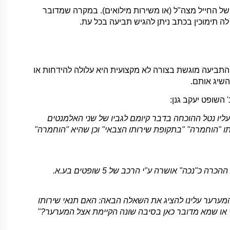
ת תוך 3 שנים ממועד שחרורו של החייל מצה"ל (או משירות מילואים). במקרה שמדובר
תימוכין בכתב ניתן להגיש תביעה בכל עת.
התביעה מוגשת בצורה לא מקצועית היא עלולה להידחות או
שיג אותם.
יו נטל ההוכחה בדבר קיומם לגביו של שני האלמנטים
תו "הוחמרה" "בתקופת שירותו הצבאי" וכן שהיא "הוחמרה"
"הכלל ש"נטל ההוכחה" בדבר "הקשר הסיבתי" … רובץ על תובע ההכרה כ"נכה" אושרה ע"י הרכב של 5 שופטים בע.א.
מערער עלינו להציג את השאלה הבאה: האם תנאי שירותו
 או שמא מדובר כאן בסיבה שונה הקיימת אצל המערער?"