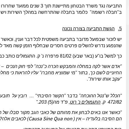
התביעה נגד משרד הבטחון מתיישנ
ב"חבלה רשומה" כלומר בחבלה שהתרחשה במהלך השירות ויש לה 
5.
הגשת התביעה בצורה נכונה
יש לזכור שבפועל מדובר בתביעה משפטית לכל דבר וענין, וכאשר 
שהנפגע נדרש להשלים פרטים חסרים שבחלוף הזמן קשה מאד לה
כך למשל בו"ע (באר שבע) 81/02 פרפרה נ' ק. התגמולים כותב כב' השופט יעקב גנן:
"אדם אשר לקה במחלה והמבקש הכרה כ"נכה" לפי חוק הנכים – על
החיוניים לשם כך, בתור "מי שמוציא מחברו" עליו להראות כי מחל
"עקב אותו שירות".
472/82 ק.
התגמולים נ' רוט
, פ"ד מה(5) 203."
"כאשר אנו באים לבחון את מהותם של כאבי הגב מקור סבלו של ה
Causa Sine Qua non
הם הסיבה בלעדיה – אין (
) לכאבים אלה?