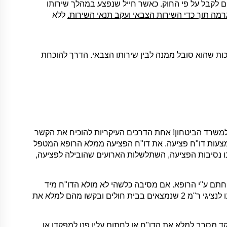
ים לקבל על פי החוק. כאשר חייל שנפצע במהלך שירותו
נגרמה תוך כדי השירות הצבאי ועקב תנאי השירות.
ללא
כות שהוא סובל ממנה לבין שירותו הצבאי. הדרך להוכחת
משרד הביטחון! אחת הדרכים העיקריות להוכיח את הקשר
באמצעות דו"ח פציעה. את דו"ח הפציעה ממלא הרופא המטפל
אד לוודא שמפורטים בו נסיבות הפציעה, השתלשלות הארועים שהובילה לפציעה,
יחתם ע"י הרופא. אם מסיבה כלשהי לא מולא הדו"ח מיד
במרפאה בה הוגש לכם הטיפול הרפואי ואושפזתם בבית חולים פנו לנציגי ר"מ 2 שנמצאים בבית חולים ובקשו מהם למלא את
ד מסרב למלא את הדו"ח או לחתום עליו פנו למפקדו או