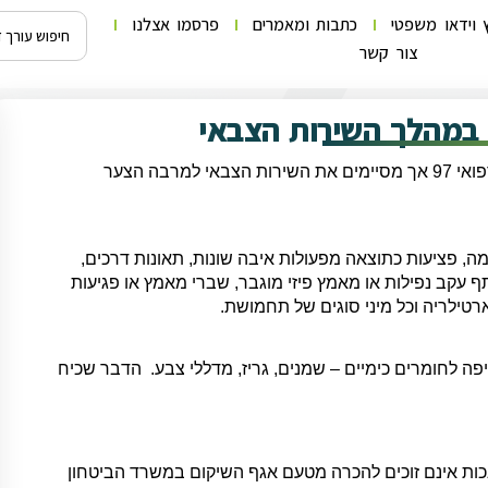
 וידאו משפטי
כתבות ומאמרים
פרסמו אצלנו
צור קשר
 במהלך השירות הצבאי
חיילים רבים מתגייסים לצה"ל בריאים לחלוטין, לעיתים בפרופיל רפואי 97 אך מסיימים את השירות הצבאי למרבה הצער
, פציעות כתוצאה מפעולות איבה שונות, תאונות דרכים,
תף עקב נפילות או מאמץ פיזי מוגבר, שברי מאמץ או פגיעות
ארטילריה וכל מיני סוגים של תחמושת.
פה לחומרים כימיים – שמנים, גריז, מדללי צבע. הדבר שכיח
כות אינם זוכים להכרה מטעם אגף השיקום במשרד הביטחון