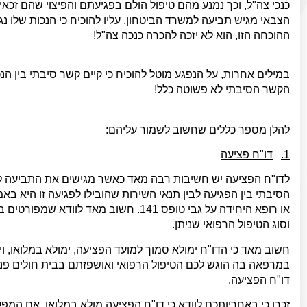
כנכי צה"ל, וכך נמנע מהם טיפול הולם בפגיעתם והפיצוי שהם זכא
הצבאי מגיש תביעה למשרד הביטחון,
עליו להוכיח כי הנכות שלו 
ההוכחה הזו, הוא לא יזכה להכרה כנכה צה"ל!
במילים אחרות, על הנפגע מוטל להוכיח כי קיים
קשר סיבתי
בין הנ
הקשר הסיבתי לא פשוטה כלל!
להלן מספר כללים שחשוב לשמור עליהם:
1.
דו"ח פציעה
לדו"ח הפציעה יש חשיבות רבה מאד כאשר מגישים את התביעה ל
הסיבתי בין הפגיעה לבין תנאי השירות שהובילו לפגיעה זו היא 
או רופא היחידה על גבי טופס 141. חשוב מ
וסוג הטיפול הרפואי שניתן.
חשוב מאד כי הדו"ח ימולא סמוך למועד הפציעה, ימולא במלואו, ו
דו"ח הפציעה.
זכרו כי
באחריותכם
לוודא כי דו"ח הפציעה מולא במלואו. אם המפק