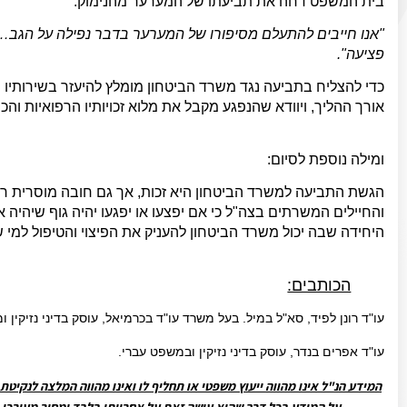
בית המשפט דחה את תביעתו של המערער מהנימוק:
"אנו חייבים להתעלם מסיפורו של המערער בדבר נפילה על הגב… הוא
פציעה".
כדי להצליח בתביעה נגד משרד הביטחון מומלץ להיעזר בשירותיו 
אורך ההליך, ויוודא שהנפגע מקבל את מלוא זכויותיו הרפואיות והכספ
ומילה נוספת לסיום:
הגשת התביעה למשרד הביטחון היא זכות, אך גם חובה מוסרית רא
והחיילים המשרתים בצה"ל כי אם יפצעו או יפגעו יהיה גוף שיהיה אח
היחידה שבה יכול משרד הביטחון להעניק את הפיצוי והטיפול למ
הכותבים:
עו"ד רונן לפיד, סא"ל במיל. בעל משרד עו"ד בכרמיאל, עוסק בדיני נזיקין ו
עו"ד אפרים בנדר, עוסק בדיני נזיקין ובמשפט עברי.
המידע הנ"ל אינו מהווה ייעוץ משפטי או תחליף לו ואינו מהווה המלצה לנקיט
על המידע בכל דרך שהיא עושה זאת על אחריותו בלבד ומסיר מעורכי 