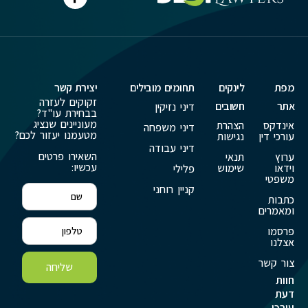
מפת
לינקים
תחומים מובילים
יצירת קשר
זקוקים לעזרה
אתר
חשובים
דיני נזיקין
בבחירת עו"ד?
מעוניינים שנציג
אינדקס
הצהרת
דיני משפחה
מטעמנו יעזור לכם?
עורכי דין
נגישות
דיני עבודה
השאירו פרטים
ערוץ
תנאי
עכשיו:
וידאו
שימוש
פלילי
משפטי
קניין רוחני
כתבות
ומאמרים
פרסמו
אצלנו
צור קשר
שליחה
חוות
דעת
עורכי