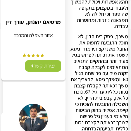
תהא אפשרות ויכולת להמשיך
ולעבוד במקצוען בתקופה
שהוספה וכי חלילה לא
תמצאנה ניזקות ומחוסרות
מרסיאנו יהונתן, עורך דין
עבודה.
אזור השפלה והמרכז
משכך, פסק בית הדין, לא
תוכל התובעת לתפוס את
החבל משני קצותיו מחד גיסא,
לשמר את זכותה לפרוש בגיל
צעיר יותר ובהתקיים התנאים
יצירת קשר
המתאימים לקבלת קצבת
זקנה מיד עם פרישתה בגיל
60. ומאידך גיסא, להאריך את
משך זכאותה לקבלת קצבת
נכות כללית עד גיל 67. נוכח
כל אלו, קבע בית הדין, לא
השכילה התובעת להוכיח כי
קיימת אפליה בחוק הביטוח
הלאומי בעניין גיל פרישה
לצורך זכאותה לקצבת נכות
כללית ותביעתה נדחתה.