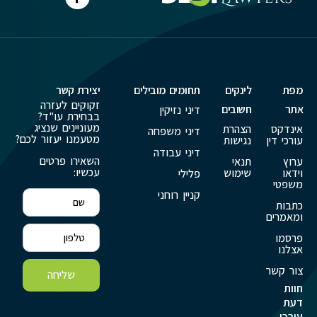
מפת
לינקים
תחומים מובילים
יצירת קשר
זקוקים לעזרה
אתר
חשובים
דיני נזיקין
בבחירת עו"ד?
מעוניינים שנציג
אינדקס
הצהרת
דיני משפחה
מטעמנו יעזור לכם?
עורכי דין
נגישות
דיני עבודה
השאירו פרטים
ערוץ
תנאי
עכשיו:
וידאו
שימוש
פלילי
משפטי
קניין רוחני
כתבות
ומאמרים
פרסמו
אצלנו
צור קשר
שליחה
חוות
דעת
עורכי