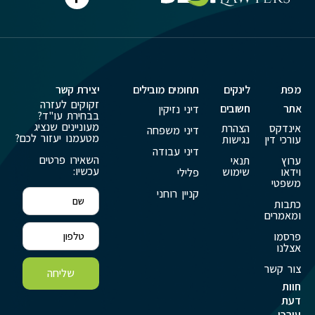
מפת
לינקים
תחומים מובילים
יצירת קשר
זקוקים לעזרה
אתר
חשובים
דיני נזיקין
בבחירת עו"ד?
מעוניינים שנציג
אינדקס
הצהרת
דיני משפחה
מטעמנו יעזור לכם?
עורכי דין
נגישות
דיני עבודה
השאירו פרטים
ערוץ
תנאי
עכשיו:
וידאו
שימוש
פלילי
משפטי
קניין רוחני
כתבות
ומאמרים
פרסמו
אצלנו
צור קשר
שליחה
חוות
דעת
עורכי