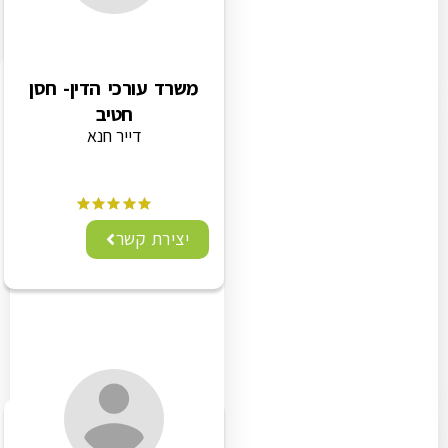
משרד עורכי הדין- חסן
חטיב
דייר חנא
יצירת קשר