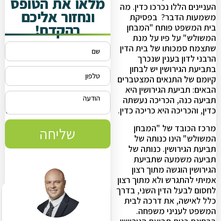
מלאו את הטופס
העניינים הללו נכרכו כדין. מה
ונחזור אליכם
משמעות הדבר? בפסיקת
בהקדם!
בית המשפט פותח "המבחן
המשולש" על פיו על מנת
שתצמח סמכותו של בית הדין
הרבני לדון בענין שנכרך
בתביעת הגירושין יש לבחון
קיומם של התנאים המצטברים
הבאים: תביעת הגירושין היא
תביעה כנה, הכריכה נעשתה
כדין, והכריכה היא כריכה כדין.
מרכז הכובד של "המבחן
שליחה
המשולש" הינו כנותה של
תביעת הגירושין. כנותה של
תביעה משמעה שתביעת
הגירושין הוגשה מתוך רצון
אמיתי להתגרש ולא מתוך רצון
לחסום לבעל הדין השני, בדרך
כלל לאישה, את דרכה לבית
המשפט לעניני משפחה.