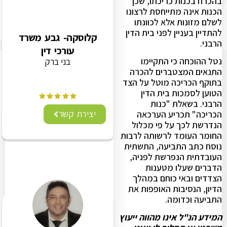
בהכרח בכנות כריכתו, שכן
הכנות אינה מתייחסת לרצונו
לשלם מזונות אלא לכוונתו
להתדיין בעניין לפני בית הדין
קלוסקה- גבע משרד
הרבני.
עורכי דין
נטל ההוכחה כי התקיימו
בני ברק
התנאים המצטברים להכרה
בתוקף הכריכה מוטל על הצד
הטוען לסמכות בית הדין
הרבני. בשאלת "כנות
יצירת קשר
הכריכה" תכריע הערכאה
הנדרשת לכך על פי מכלול
החומר העומד לרשותה לרבות
נוסח כתב התביעה, התשתית
העובדתית הנפרשת לפניה,
הדברים שעלו מטענות
הצדדים ובאי כוחם במהלך
הדיון, הנסיבות האופפות את
התביעה וכדומה.
המידע הנ"ל אינו מהווה ייעוץ