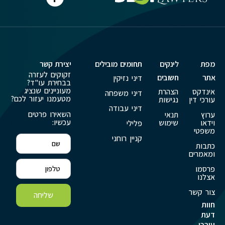
מפת
לינקים
תחומים מובילים
יצירת קשר
זקוקים לעזרה
אתר
חשובים
דיני נזיקין
בבחירת עו"ד?
מעוניינים שנציג
אינדקס
הצהרת
דיני משפחה
מטעמנו יעזור לכם?
עורכי דין
נגישות
דיני עבודה
השאירו פרטים
ערוץ
תנאי
עכשיו:
וידאו
שימוש
פלילי
משפטי
קניין רוחני
כתבות
ומאמרים
פרסמו
אצלנו
צור קשר
שליחה
חוות
דעת
עורכי