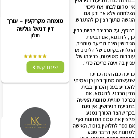
בבחינת כנות תביעת הגירושין
אין מקום לבחון את סיכויי
הצלחתה אלא אך ורק אם
הוגשה מתוך רצון כן להתגרש.
מומחה מקרקעין – עורך
דין דניאל גולשה
בנוסף, על הכריכה להיות כדין,
חולון
כך, לדוגמא, אם תביעת
הגירושין הינה תביעה מותנית
התלויה בקיומם של הליכים או
עובדות מסוימות, כריכתו של
עניין בה אינה כריכה כדין.
יצירת קשר
כריכה כנה הינה כריכה
שנעשתה מתוך רצון כן ואמיתי
להכריע בענין הכרוך בבית
הדין הרבני. לדוגמא, אם
נכרכה סוגיית מזונות האישה
בתביעת הגירושין, אין פגם
בכך שהצד הכורך נמנע
מלציין את סכום המזונות ואף
אם כפר לחלוטין בזכות האישה
למזונות אין הדבר פוגע