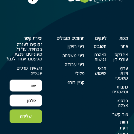
מפת
לינקים
תחומים מובילים
יצירת קשר
זקוקים לעזרה
אתר
חשובים
דיני נזיקין
בבחירת עו"ד?
מעוניינים שנציג
אינדקס
הצהרת
דיני משפחה
מטעמנו יעזור לכם?
עורכי דין
נגישות
דיני עבודה
השאירו פרטים
ערוץ
תנאי
עכשיו:
וידאו
שימוש
פלילי
משפטי
קניין רוחני
כתבות
ומאמרים
פרסמו
אצלנו
צור קשר
שליחה
חוות
דעת
עורכי