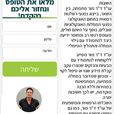
מלאו את הטופס
השונות.
ונחזור אליכם
עו"ד ד"ר מור מתמחה, בין
בהקדם!
השאר, בייצוג נפגעי רשלנות
רפואית בתחום האונקולוגי.
נפגעי המחלות האונקולוגיות
סובלים, נוסף על היותם חולים,
מעומס רגשי רב ומחוסר ידיעה
כיצד להתמודד עם גילוי
המחלה והתהליך הטיפולי.
עו"ד ד"ר מור מסייע
ללקוחותיו להתמודד עם
הבעיות והנזקים שנוצרו עקב
שליחה
קבלת מידע שגוי או טיפול לקוי
– ומכיוון שמדובר במחלה
מפתיעה, המתפשטת
במהירות וללא הכנה
מוקדמת, יש לכך חשיבות
יתרה.
השכלתו הרפואית והמשפטית
של עו"ד ד"ר מור, כמו גם
ניסיונו וקשריו עם מומחים