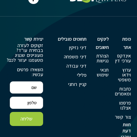
מפת
לינקים
תחומים מובילים
יצירת קשר
זקוקים לעזרה
אתר
חשובים
דיני נזיקין
בבחירת עו"ד?
מעוניינים שנציג
אינדקס
הצהרת
דיני משפחה
מטעמנו יעזור לכם?
עורכי דין
נגישות
דיני עבודה
השאירו פרטים
ערוץ
תנאי
עכשיו:
וידאו
שימוש
פלילי
משפטי
קניין רוחני
כתבות
ומאמרים
פרסמו
אצלנו
צור קשר
שליחה
חוות
דעת
עורכי