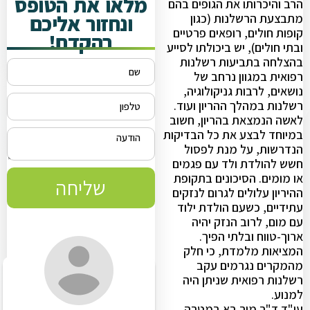
מלאו את הטופס
הרב והיכרותו את הגופים בהם
ונחזור אליכם
מתבצעת הרשלנות (כגון
קופות חולים, רופאים פרטיים
בהקדם!
ובתי חולים), יש ביכולתו לסייע
בהצלחה בתביעות רשלנות
רפואית במגוון נרחב של
נושאים, לרבות גניקולוגיה,
רשלנות במהלך ההריון ועוד.
לאשה הנמצאת בהריון, חשוב
במיוחד לבצע את כל הבדיקות
הנדרשות, על מנת לפסול
חשש להולדת ולד עם פגמים
או מומים. הסיכונים בתקופת
שליחה
ההיריון עלולים לגרום לנזקים
עתידיים, כשעם הולדת ילוד
עם מום, לרוב הנזק יהיה
ארוך-טווח ובלתי הפיך.
המציאות מלמדת, כי חלק
מהמקרים נגרמים עקב
רשלנות רפואית שניתן היה
למנוע.
עו"ד ד"ר מור בא במטרה