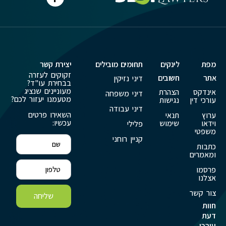
מפת
לינקים
תחומים מובילים
יצירת קשר
זקוקים לעזרה
אתר
חשובים
דיני נזיקין
בבחירת עו"ד?
מעוניינים שנציג
אינדקס
הצהרת
דיני משפחה
מטעמנו יעזור לכם?
עורכי דין
נגישות
דיני עבודה
השאירו פרטים
ערוץ
תנאי
עכשיו:
וידאו
שימוש
פלילי
משפטי
קניין רוחני
כתבות
ומאמרים
פרסמו
אצלנו
צור קשר
שליחה
חוות
דעת
עורכי