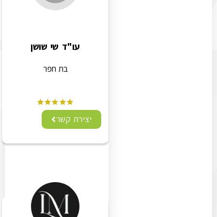
עו"ד שי שושן
בת חפר
יצירת קשר