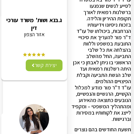
לסייע לנשים שנפגעו
ברשלנות רפואית לאורך
תקופת ההיריון והלידה.
ג.בנא ושות' משרד עורכי
בזכות ניסיונו וידיעותיו
דין
הנרחבות, ביכולתו של עו"ד
אזור הצפון
ד"ר מור להעריך את סיכויי
התובעת במשפט וללוות
בהצלחה את כל שלבי
התביעה, החל מהשלב
הראשוני בו ניתן לאבחן כי אכן
יצירת קשר
היתה רשלנות רפואית ועד
שלב הגשת התביעה וקבלת
הפיצויים ההולמים.
עו"ד ד"ר מור מודע למכלול
הקשיים, הרגשיים והנפשיים,
הנובעים כתוצאה מהאירוע
ומהתהליך המשפטי – ומקפיד
לייצג את לקוחותיו במסירות
וברגישות.
תשעת החודשים בהם נוצרים