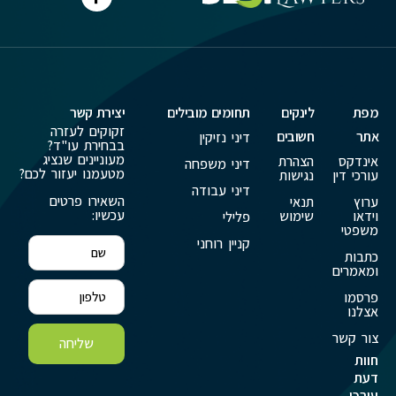
מפת
לינקים
תחומים מובילים
יצירת קשר
זקוקים לעזרה
אתר
חשובים
דיני נזיקין
בבחירת עו"ד?
מעוניינים שנציג
אינדקס
הצהרת
דיני משפחה
מטעמנו יעזור לכם?
עורכי דין
נגישות
דיני עבודה
השאירו פרטים
ערוץ
תנאי
עכשיו:
וידאו
שימוש
פלילי
משפטי
קניין רוחני
כתבות
ומאמרים
פרסמו
אצלנו
צור קשר
שליחה
חוות
דעת
עורכי