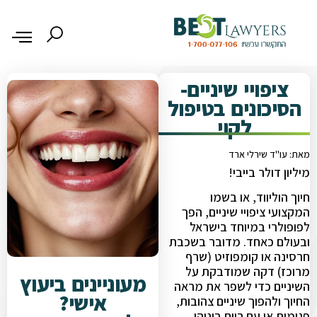
ציפויי שיניים-
הסיכונים בטיפול
לקוי
מאת: עו"ד שירלי ארד
מיליון דולר בייבי!
חיוך הוליווד, או בשמו
המקצועי ציפויי שיניים, הפך
לפופולרי במיוחד בישראל
ובעולם כאחד. מדובר בשכבת
חרסינה או קומפוזיט (שרף
מרוכז) דקה שמודבקת על
מעוניינים ביעוץ
השיניים כדי לשפר את מראה
אישי?
החיוך ולהפוך שיניים צהובות,
פגומות או עם רווח ביניהן,