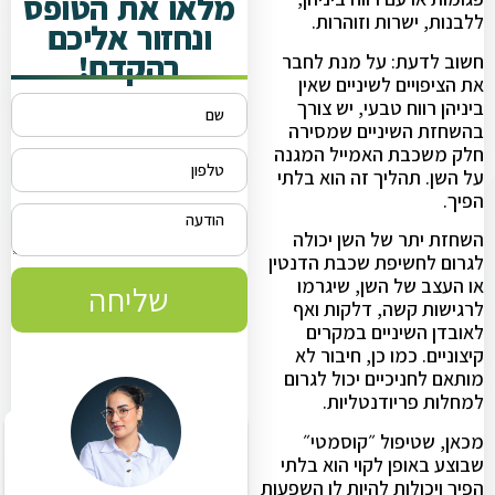
מלאו את הטופס
ללבנות, ישרות וזוהרות.
ונחזור אליכם
בהקדם!
חשוב לדעת: על מנת לחבר
את הציפויים לשיניים שאין
ביניהן רווח טבעי, יש צורך
בהשחזת השיניים שמסירה
חלק משכבת האמייל המגנה
על השן. תהליך זה הוא בלתי
הפיך.
השחזת יתר של השן יכולה
לגרום לחשיפת שכבת הדנטין
או העצב של השן, שיגרמו
שליחה
לרגישות קשה, דלקות ואף
לאובדן השיניים במקרים
קיצוניים. כמו כן, חיבור לא
מותאם לחניכיים יכול לגרום
למחלות פריודנטליות.
מכאן, שטיפול ״קוסמטי״
שבוצע באופן לקוי הוא בלתי
הפיך ויכולות להיות לו השפעות