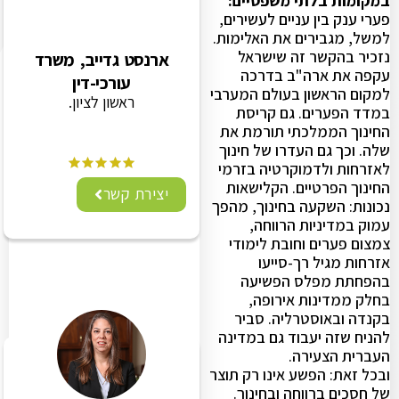
במקומות בלתי משפטיים:
פערי ענק בין עניים לעשירים,
למשל, מגבירים את האלימות.
נזכיר בהקשר זה שישראל
ארנסט גדייב, משרד
עקפה את ארה"ב בדרכה
עורכי-דין
למקום הראשון בעולם המערבי
ראשון לציון.
במדד הפערים. גם קריסת
החינוך הממלכתי תורמת את
שלה. וכך גם העדרו של חינוך
לאזרחות ולדמוקרטיה בזרמי
החינוך הפרטיים. הקלישאות
יצירת קשר
נכונות: השקעה בחינוך, מהפך
עמוק במדיניות הרווחה,
צמצום פערים וחובת לימודי
אזרחות מגיל רך-סייעו
בהפחתת מפלס הפשיעה
בחלק ממדינות אירופה,
בקנדה ובאוסטרליה. סביר
להניח שזה יעבוד גם במדינה
העברית הצעירה.
ובכל זאת: הפשע אינו רק תוצר
של חסכים ברווחה ובחינוך.