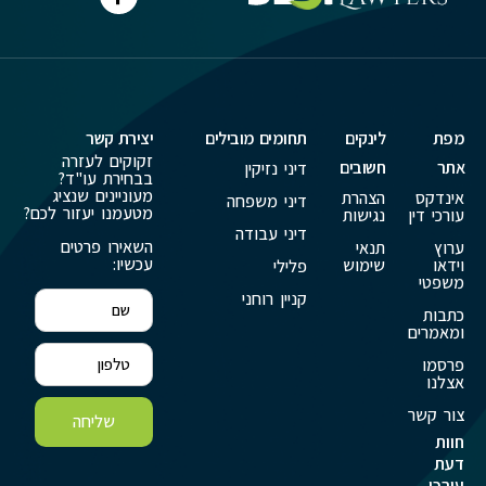
מפת
לינקים
תחומים מובילים
יצירת קשר
זקוקים לעזרה
אתר
חשובים
דיני נזיקין
בבחירת עו"ד?
מעוניינים שנציג
אינדקס
הצהרת
דיני משפחה
מטעמנו יעזור לכם?
עורכי דין
נגישות
דיני עבודה
השאירו פרטים
ערוץ
תנאי
עכשיו:
וידאו
שימוש
פלילי
משפטי
קניין רוחני
כתבות
ומאמרים
פרסמו
אצלנו
צור קשר
שליחה
חוות
דעת
עורכי