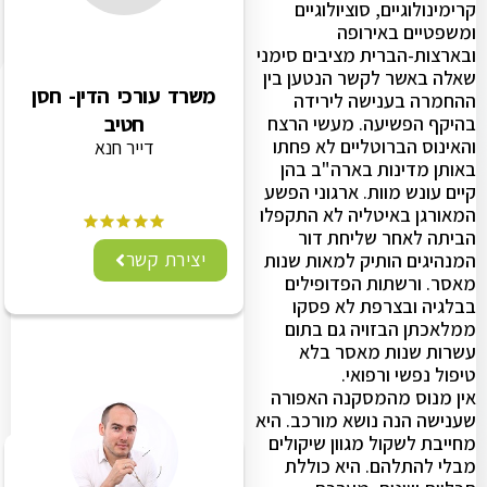
קרימינולוגיים, סוציולוגיים
ומשפטיים באירופה
ובארצות-הברית מציבים סימני
שאלה באשר לקשר הנטען בין
משרד עורכי הדין- חסן
ההחמרה בענישה לירידה
חטיב
בהיקף הפשיעה. מעשי הרצח
והאינוס הברוטליים לא פחתו
דייר חנא
באותן מדינות בארה"ב בהן
קיים עונש מוות. ארגוני הפשע
המאורגן באיטליה לא התקפלו
הביתה לאחר שליחת דור
יצירת קשר
המנהיגים הותיק למאות שנות
מאסר. ורשתות הפדופילים
בבלגיה ובצרפת לא פסקו
ממלאכתן הבזויה גם בתום
עשרות שנות מאסר בלא
טיפול נפשי ורפואי.
אין מנוס מהמסקנה האפורה
שענישה הנה נושא מורכב. היא
מחייבת לשקול מגוון שיקולים
מבלי להתלהם. היא כוללת