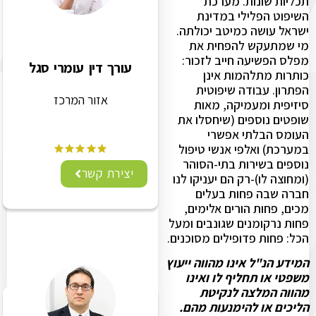
תכליות שונות. מערכת
השיפוט הפלילי במדינת
ישראל עושה כמיטב יכולתה.
מי שמתעקש להפחית את
מפלס הפשיעה חייב לזכור:
עורך דין עומרי סגל
כותרות מתלהמות אינן
הפתרון. עבודה שיפוטית
אזור המרכז
סיזיפית ומעמיקה, מאות
שופטים נוספים (שיחסלו את
העומס הבלתי אפשרי
במערכת) ואלפי אנשי טיפול
נוספים בשירות בתי-הסוהר
יצירת קשר
(ומחוצה לו)-רק הם יעניקו לנו
חברה שבה פחות בעלים
מכים, פחות הורים אלימים,
פחות נרקומנים שגונבים ומעל
הכל: פחות פדופילים מסוכנים.
המידע הנ"ל אינו מהווה ייעוץ
משפטי או תחליף לו ואינו
מהווה המלצה לנקיטת
הליכים או להימנעות מהם.