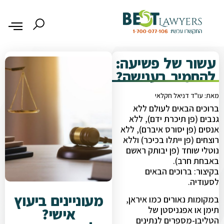
עשור של פשיעה:
להחמיר בענישה?
מאת: עו"ד דניאל חקלאי
ברוכים הבאים לעולם ללא
גנבים (פן תיכרת ידם), ללא
אנסים (פן יסורס איברם), ללא
רוצחים (פן ייתלו בכיכר) וללא
נוטלי שוחד (פן יבותק ראשם
באבחת חרב).
בקיצור: ברוכים הבאים
לסעודיה.
מעוניינים ביעוץ
במקומות נאורים כמו איראן,
אישי?
תימן או אפגניסטן של
הטליבן-מספרים לנתינים