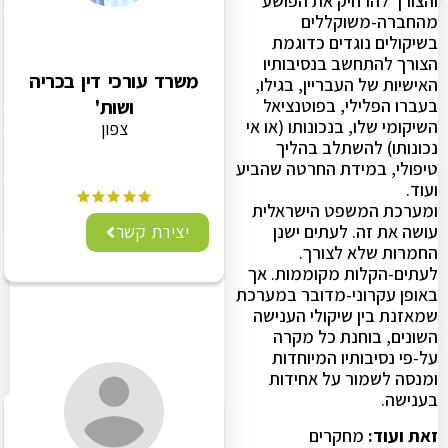
והצורך להרחיק את הפושע
מהחברה-משוקללים
בשיקולים נוגדים כדוגמת
הצורך להתחשב בנסיבותיו
משרד עורכי דין בכריה
האישיות של העבריין, בגילו,
ושות'
בעברו הפלילי, בפוטנציאל
השיקומי שלו, בנכונותו (או אי
צפון
נכונותו) להשתלב בהליך
טיפולי, במידת החרטה שהביע
ועוד.
ומערכת המשפט הישראלית
יצירת קשר
עושה את זה. לעתים ישנן
החמרות שלא לצורך.
לעתים-הקלות מקוממות. אך
באופן עקרוני-מדובר במערכת
שמאזנת בין שיקולי הענישה
השונים, בוחנת כל מקרה
על-פי נסיבותיו המיוחדות
ומנסה לשמור על אחידות
בענישה.
זאת ועוד:
מחקרים