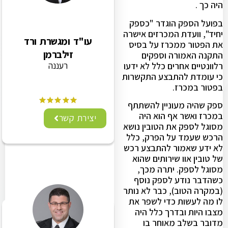
היה כך .
בפועל הספק הוגדר "כספק
יחיד", וועדת המכרזים אישרה
עו"ד ומגשרת ורד
את הפטור ממכרז על בסיס
זילברמן
התקנה האמורה וספקים
רעננה
רלוונטיים אחרים כלל לא ידעו
כי עומדת להתבצע התקשרות
בפטור במכרז.
ספק שהיה מעוניין להשתתף
במכרז ואשר אף הוא היה
יצירת קשר
מסוגל לספק את הטובין נושא
הרכש שעמד על הפרק, כלל
לא ידע שאמור להתבצע רכש
של טובין אוו שירותים שהוא
מסוגל לספק. יתרה מכך,
כשהדבר נודע לספק נוסף
(במקרה הטוב), כבר לא נותר
לו מה לעשות כדי לשפר את
מצבו היות ובדרך כלל היה
מדובר בשלב מאוחר בו