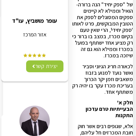
של "ספק יחיד" הנה ברורה-
הואיל וממילא לא קיימים
ספקים המסוגלים לספק את
עופר מושביץ, עו"ד
הטובין המבוקשים, פרט לאותו
'ספק יחידי', הרי שאין טעם
אזור המרכז
בקיום מכרז, במצב בו ברור כי
רק מציע אחד ישתתף בפועל
במכרז וממילא הוא גם זה
שיזכה במכרז.
יצירת קשר
לכאורה חריג הגיוני וסביר
ואשר נועד למנוע בזבוז
משאבים וזמן יקר הכרוך
בעריכת מכרז עקר בו יהיה רק
משתתף אחד.
חלק א'
הבעייתיות טרם עדכון
התקנות
אלא, שגופים רבים אשר חוק
חובת המכרזים חל עליהם,