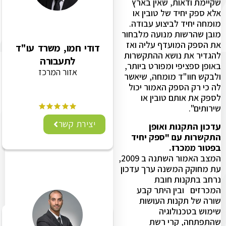
שקיימת ודאות, שאין בארץ
אלא ספק יחיד של טובין או
מומחה יחיד לביצוע עבודה.
מובן שהרשות מנועה מלבחור
את הספק המועדף עליה ואז
דודי חמו, משרד עו"ד
להגדיר את נושא ההתקשרות
לתעבורה
באופן ספציפי ומפורט ביותר,
אזור המרכז
ולבקש חוו"ד מומחה, שיאשר
לה כי רק הספק האמור יכול
לספק את אותם טובין או
שירותים".
יצירת קשר
עדכון התקנות ואופן
התקשרות עם "ספק יחיד
בפטור ממכרז.
המצב האמור השתנה ב 2009,
עת מחוקק המשנה ערך עדכון
נרחב בתקנות חובת
המכרזים ובין היתר קבע
שורה של תקנות העושות
שימוש בטכנולוגיה
שהתפתחה, קרי רשת