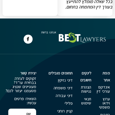
בכל שאלה מומלץ להתייעץ
בעורך דין המתמחה בתחום.
אנחנו ברשת
מפת
לינקים
תחומים מובילים
יצירת קשר
זקוקים לעזרה
אתר
חשובים
דיני נזיקין
בבחירת עו"ד?
מעוניינים שנציג
אינדקס
הצהרת
דיני משפחה
מטעמנו יעזור לכם?
עורכי דין
נגישות
דיני עבודה
השאירו פרטים
ערוץ
תנאי
עכשיו:
וידאו
שימוש
פלילי
משפטי
קניין רוחני
כתבות