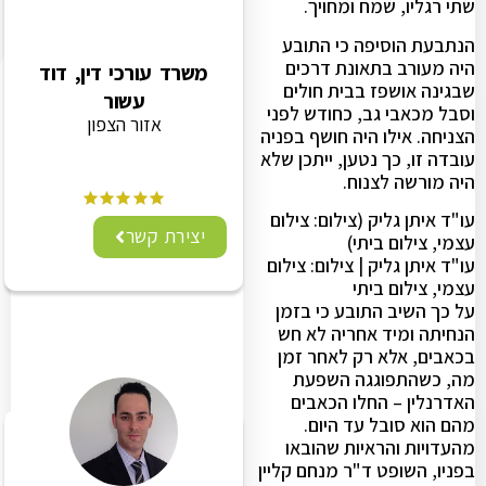
שתי רגליו, שמח ומחויך.
הנתבעת הוסיפה כי התובע
היה מעורב בתאונת דרכים
משרד עורכי דין, דוד
שבגינה אושפז בבית חולים
עשור
וסבל מכאבי גב, כחודש לפני
אזור הצפון
הצניחה. אילו היה חושף בפניה
עובדה זו, כך נטען, ייתכן שלא
היה מורשה לצנוח.
עו"ד איתן גליק (צילום: צילום
יצירת קשר
עצמי, צילום ביתי)
עו"ד איתן גליק | צילום: צילום
עצמי, צילום ביתי
על כך השיב התובע כי בזמן
הנחיתה ומיד אחריה לא חש
בכאבים, אלא רק לאחר זמן
מה, כשהתפוגגה השפעת
האדרנלין – החלו הכאבים
מהם הוא סובל עד היום.
מהעדויות והראיות שהובאו
בפניו, השופט ד"ר מנחם קליין