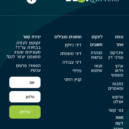
מפת
לינקים
תחומים מובילים
יצירת קשר
זקוקים לעזרה
אתר
חשובים
דיני נזיקין
בבחירת עו"ד?
מעוניינים שנציג
אינדקס
הצהרת
דיני משפחה
מטעמנו יעזור לכם?
עורכי דין
נגישות
דיני עבודה
השאירו פרטים
ערוץ
תנאי
עכשיו:
וידאו
שימוש
פלילי
משפטי
קניין רוחני
כתבות
ומאמרים
פרסמו
אצלנו
צור קשר
שליחה
חוות
דעת
עורכי