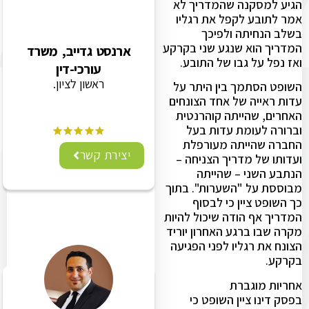
הגיע למסקנה שהמדריך לא
אמר לתובע לקפל את רגליו
בשלב הנחיתה ולפיכך
המדריך הוא שנגע שני בקרקע
ארנסט גדייב, משרד
ואז נפל על גבו של התובע.
עורכי-דין
ראשון לציון.
השופט הסתמך בין היתר על
עדות ראייה של אחד הצונחים
האחרים, שהייתה קוהרנטית
וברורה לעומת עדות בעל
החברה שהייתה מעורפלת
יצירת קשר
ועדותו של מדריך הצניחה –
הנתבע השני – שהייתה
מבוססת על "השערות". בתוך
כך השופט ציין כי לבסוף
המדריך אף הודה שיכול להיות
מקרה שבו ברגע האחרון יוריד
הצונח את רגליו לפני הפגיעה
בקרקע.
אחריות מוגברת
בפסק דינו ציין השופט כי