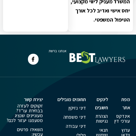
המשרד מעניק ליווי מקצועי,
יחס אישי ואדיב לכל אורך
הטיפול המשפטי.
אנחנו ברשת
מפת
לינקים
תחומים מובילים
יצירת קשר
זקוקים לעזרה
אתר
חשובים
דיני נזיקין
בבחירת עו"ד?
מעוניינים שנציג
אינדקס
הצהרת
דיני משפחה
מטעמנו יעזור לכם?
עורכי דין
נגישות
דיני עבודה
השאירו פרטים
ערוץ
תנאי
עכשיו:
וידאו
שימוש
פלילי