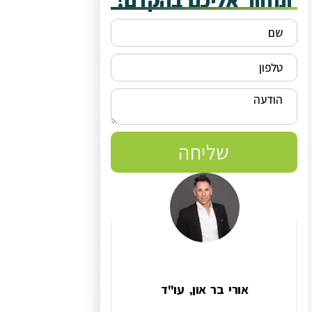
ונחזור אליכם בהקדם!
שליחה
אורי בר און, עו"ד