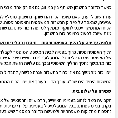
כאשר מדובר בחשבון משותף בין בני זוג, גם אם רק אחד מבני הזו
עוד חשוב לדעת, שאם מיופה הכוח הנו שותף בחשבון, מומלץ ל
עניינים, שנאסר על פי חוק הכשרות המשפטית והאפוטרופסות. שותף
הכוח המתמשך ייכנס לתוקף, מומלץ למיופה הכוח שהנו גם שו
מנת שיוכל לפעול כמיופה כוח בחשבון.
חלופה עדיפה על הליך האפוטרופסות – חיסכון בהליכים משפ
הליך האפוטרופסות כרוך בפנייה לבית המשפט המוסמך לקבלת צו
של האפוטרופוס הכללי ובכל הנוגע לעניינים רכושיים יש להגיש די
כוח מתמשך נחסך ההליך השיפוטי ובכך גם עלויות הגשת הבקשה 
ייפוי כוח מתמשך גם אינו כרוך בתשלום אגרה כלשהי, להבדיל מ
התשלום היחיד הינו שכ"ט עורך הדין, העורך את ייפוי הכוח המת
שמירה על שלום בית
הקביעה כיצד לנהוג בענייניו האישיים, הרכושיים והרפואיים ש
בקרב בני משפחתו, בכל הנוגע לטיפול בענייניו. על ידי עריכת י
נחסכות מחלוקות משפחתיות ולמעשה מדובר במסמך שיש בעריכת