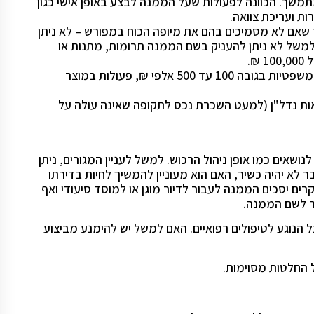
מתמשך. הכוונה לפעולות שעל הממנה לבצע באופן אישי כגון
ת ועריכת צוואה.
 שאם לא מסמיכים בהם את מיופה הכוח במפורש – לא ניתן
ך למשל לא ניתן להעניק בשם הממנה תרומות, מתנות או
₪.
צריך להסמיך את מיופה הכוח במפורש גם לביצוע פעולות משפטיות בגובה 100 עד 500 אלפי ₪, פעולות במוצר
אות נדל"ן (למעט השכרת נכס לתקופה שאינה עולה על
ושאים כמו אופן ניהול הרכוש. למשל לעניין המגורים, ניתן
 לא יהיה כשיר, האם הוא מעוניין להמשיך לחיות בדירתו
רים יסכים הממנה לעבור לדיור מוגן או למוסד סיעודי ואף
בר לשם הממנה.
הנוגע לטיפולים רפואיים. האם למשל יש להימנע מביצוע
ל החלטות מסוימות.