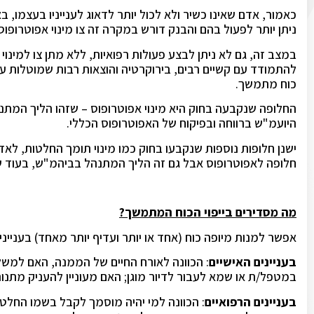
כאמור, אדם שאינו כשיר ולא לכול יותר לדאוג לענייניו בעצמו,
ניתן יותר לפעול בהם והבנק דורש במקרה זה צו מינוי אפוטרופוס
במצב זה, גם לא ניתן לבצע פעולות רפואיות, ללא מתן צו למינו
להתמודד עם קשיים רבים, בירוקרטיה והוצאות רבות שמוטלות על
כוח מתמשך.
החלופה שנקבעה בחוק היא מינוי אפוטרופוס – שזהו הליך המת
היועמ"ש ברווחה ובפיקוח של האפוטרופוס הכללי.
ישנן חלופות נוספות שנקבעו בחוק כמו מינוי תומך החלטות, לא
חלופה לאפוטרופוס אבל גם זה הליך המתנהל בביהמ"ש, בעוד שב
מה מסדירים בייפוי הכוח המתמשך?
אפשר למנות מיופה כוח (אחד או יותר ועדיף יותר מאחד) בעניינים 
בעניינים האישיים
: הכוונה לאורח החיים של הממנה, האם למשל 
במטפל/ת או שמא לעבור לדיור מוגן; האם מעוניין להעניק מתנות
בעניינים הרפואיים
: הכוונה למי יהיה מוסמך לקבל בשמו החלט