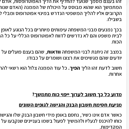
זהו בעצם מסמך שנועד להחליף את הליך האפוטרופסות, אולם לה
המתמשך הוא שהוא מבוסס על היכולת של הממנה (האדם שנותן את
הקרובים אליו להליך המשפטי הנדרש במינוי אפוטרופוס ומבלי
בשבילו.
בכך נמנעים מבני המשפחה עימותים מיותרים בכל הנוגע לאופן 
לבית משפט והם לא נדרשים לדווח לאפוטרופוס הכללי על כל ה
הכוח.
במצב זה ניתנת לבני המשפחה
וודאות
, שהם בעצם פועלים על פ
יודעים שהם מגשימים את רצונו ושומרים על כבודו.
חשוב לדעת זהו הליך
הפיך.
כל עוד הממנה צלול הוא רשאי להתח
אחרות.
מדוע כל כך חשוב לערוך ייפוי כוח מתמשך
?
מניעת חסימת חשבון הבנק והגישה לגופים השונים
כאשר אדם אינו כשיר, נחסם באופן מידי חשבון הבנק שלו והגיש
כוחו להיכנס לנעליו ולהמשיך לפעול בשמו בעניינים שנקבעו על
המקדימות.