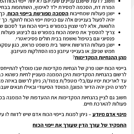
חשוב לדעת שישנם עניינים שעליהם לא יחול ייפוי הכוח ה
המרת דת, הסכמה למסירת ילד לאימוץ, השתתפות בבחירו
ישנן פעולות שמחייבות
הסמכה מפורשת בייפוי הכוח
, כך
יהיה לפעול בעניינים אלה עם כניסת ייפוי הכוח לתוקף. כ
הלוואות, אלא למי שצוין במפורש בייפוי הכוח ועד לסכום של 100,000 
פנסיוני וגם בטיפול ואשפוז בבית חולים פסיכיאטרי.
ישנן פעולות הדורשות אישור בית משפט מראש, כגון עסק
חמש שנים); או בענייני עיזבון כמו הסתלקות מעיזבון.
מהן ההנחיות המקדימות
?
בייפוי הכוח ישנו פרק של הנחיות מקדימות שבו מומלץ להתייחס לנ
לרשום בהנחיות המקדימות היכן הממנה מעוניין לחיות כשהוא כבר
עד לאריכות ימיו עם/בלי מטפל/ת צמוד/ה; ניתן לרשום באיזה מק
לפרט היכן יהיה הדיור המוגן/ המוסד הסיעודי ובאילו תנאים יוע
חשוב גם לציין בהנחיות המקדימות את ההעדפות של הממנה בכל 
פעולות להארכת חיים.
מינוי אדם מיודע
– ניתן למנות בייפוי הכוח אדם שיש לדווח לו ע
התפקיד של עורך הדין שעורך את ייפוי הכוח