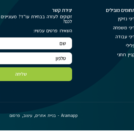
חומים מובילים
יצירת קשר
זקוקים לעזרה בבחירת עו"ד? מעוניינים 
יני נזיקין
לכם?
יני משפחה
השאירו פרטים עכשיו:
יני עבודה
לילי
ניין רוחני
שליחה
Aramapp - בניית אתרים, עיצוב, פרסום