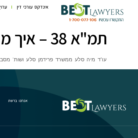
לתוכן
אינדקס עורכי דין
ערוץ
תמ"א 38 – איך מתחילים? משרד פרידמן סלע ושות'
עו"ד מיה סלע ממשרד פרידמן סלע ושות' מסבירה מה צ
אנחנו ברשת