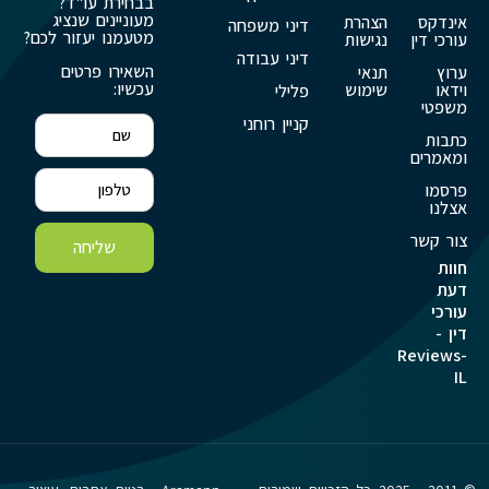
בבחירת עו"ד?
מעוניינים שנציג
אינדקס
הצהרת
דיני משפחה
מטעמנו יעזור לכם?
עורכי דין
נגישות
דיני עבודה
השאירו פרטים
ערוץ
תנאי
עכשיו:
וידאו
שימוש
פלילי
משפטי
קניין רוחני
כתבות
ומאמרים
פרסמו
אצלנו
צור קשר
שליחה
חוות
דעת
עורכי
דין -
Reviews-
IL