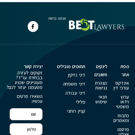
אנחנו ברשת
מפת
לינקים
תחומים מובילים
יצירת קשר
זקוקים לעזרה
אתר
חשובים
דיני נזיקין
בבחירת עו"ד?
מעוניינים שנציג
אינדקס
הצהרת
דיני משפחה
מטעמנו יעזור לכם?
עורכי דין
נגישות
דיני עבודה
השאירו פרטים
ערוץ
תנאי
עכשיו:
וידאו
שימוש
פלילי
משפטי
קניין רוחני
כתבות
ומאמרים
פרסמו
אצלנו