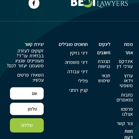
מפת
לינקים
תחומים מובילים
יצירת קשר
זקוקים לעזרה
אתר
חשובים
דיני נזיקין
בבחירת עו"ד?
מעוניינים שנציג
אינדקס
הצהרת
דיני משפחה
מטעמנו יעזור לכם?
עורכי דין
נגישות
דיני עבודה
השאירו פרטים
ערוץ
תנאי
עכשיו:
וידאו
שימוש
פלילי
משפטי
קניין רוחני
כתבות
ומאמרים
פרסמו
אצלנו
צור קשר
שליחה
חוות
דעת