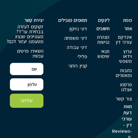
מפת
לינקים
תחומים מובילים
יצירת קשר
זקוקים לעזרה
אתר
חשובים
דיני נזיקין
בבחירת עו"ד?
מעוניינים שנציג
אינדקס
הצהרת
דיני משפחה
מטעמנו יעזור לכם?
עורכי דין
נגישות
דיני עבודה
השאירו פרטים
ערוץ
תנאי
עכשיו:
וידאו
שימוש
פלילי
משפטי
קניין רוחני
כתבות
ומאמרים
פרסמו
אצלנו
צור קשר
שליחה
חוות
דעת
עורכי
דין -
Reviews-
IL