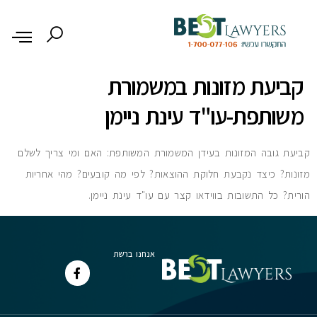
לתוכן
קביעת מזונות במשמורת
משותפת-עו"ד עינת ניימן
קביעת גובה המזונות בעידן המשמורת המשותפת: האם ומי צריך לשלם
מזונות? כיצד נקבעת חלוקת ההוצאות? לפי מה קובעים? מהי אחריות
הורית? כל התשובות בווידאו קצר עם עו"ד עינת ניימן.
אנחנו ברשת