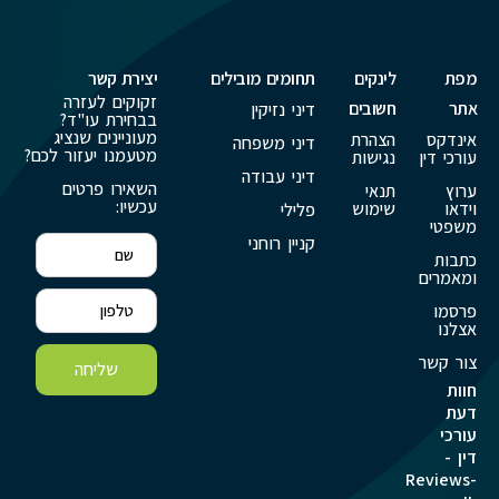
מפת
לינקים
תחומים מובילים
יצירת קשר
זקוקים לעזרה
אתר
חשובים
דיני נזיקין
בבחירת עו"ד?
מעוניינים שנציג
אינדקס
הצהרת
דיני משפחה
מטעמנו יעזור לכם?
עורכי דין
נגישות
דיני עבודה
השאירו פרטים
ערוץ
תנאי
עכשיו:
וידאו
שימוש
פלילי
משפטי
קניין רוחני
כתבות
ומאמרים
פרסמו
אצלנו
צור קשר
שליחה
חוות
דעת
עורכי
דין -
Reviews-