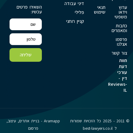
דיני עבודה
השאירו פרטים
ערוץ
תנאי
עכשיו:
וידאו
שימוש
פלילי
משפטי
קניין רוחני
כתבות
ומאמרים
פרסמו
אצלנו
צור קשר
שליחה
חוות
דעת
עורכי
דין -
Reviews-
IL
© 2011 - 2025 כל הזכויות שמורות
Aramapp - בניית אתרים, עיצוב,
ל best-lawyers.co.il
פרסום